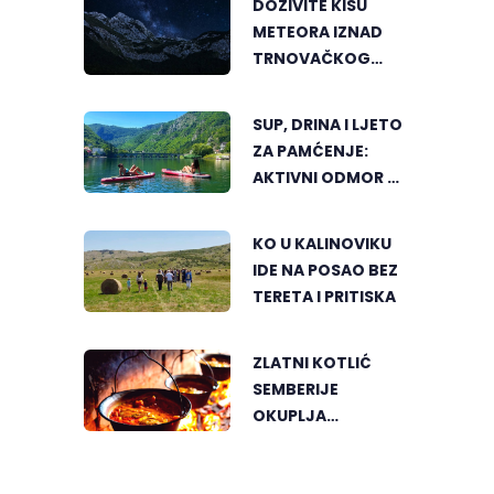
DOŽIVITE KIŠU
METEORA IZNAD
TRNOVAČKOG
JEZERA
SUP, DRINA I LJETO
ZA PAMĆENJE:
AKTIVNI ODMOR U
SRCU VIŠEGRADA
KO U KALINOVIKU
IDE NA POSAO BEZ
TERETA I PRITISKA
ZLATNI KOTLIĆ
SEMBERIJE
OKUPLJA
LJUBITELJE
RIBLJEG PAPRIKAŠA