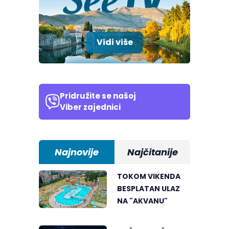
Vidi više
Pridružite se našoj
Viber zajednici
Najnovije
Najčitanije
TOKOM VIKENDA
BESPLATAN ULAZ
NA "AKVANU"