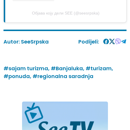
Објава коју дели SEE (@seesrpska)
Autor:
SeeSrpska
Podijeli:
#sajam turizma,
#Banjaluka,
#turizam,
#ponuda,
#regionalna saradnja