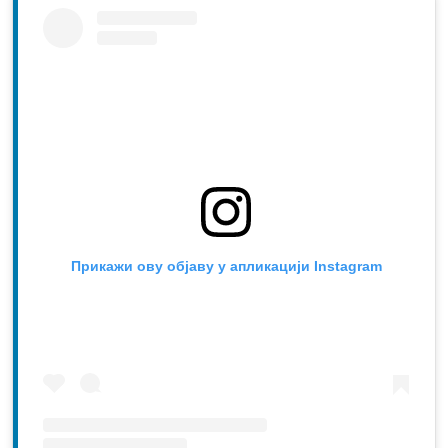
Прикажи ову објаву у апликацији Instagram