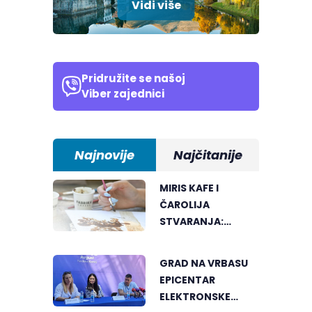
Vidi više
Pridružite se našoj
Viber zajednici
Najnovije
Najčitanije
MIRIS KAFE I
ČAROLIJA
STVARANJA:
OTKRIJTE NOVI VID
UMJETNOSTI U
GRAD NA VRBASU
BANJALUCI
EPICENTAR
ELEKTRONSKE