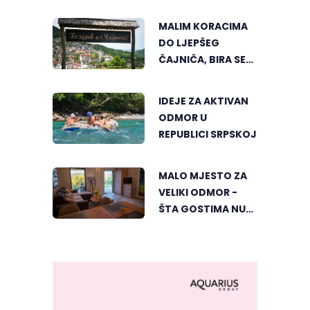
MUZIKE REGIONA
MALIM KORACIMA
DO LJEPŠEG
ČAJNIČA, BIRA SE
NAJLJEPŠI KUTAK
IDEJE ZA AKTIVAN
ODMOR U
REPUBLICI SRPSKOJ
MALO MJESTO ZA
VELIKI ODMOR -
ŠTA GOSTIMA NUDI
DUBIČKI "ZELENI
HORIZONT"