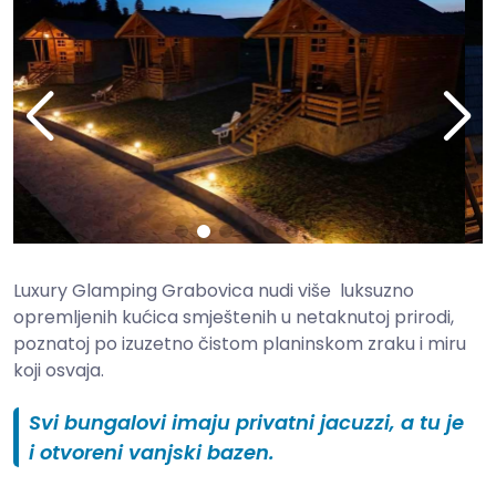
Luxury Glamping Grabovica nudi više
luksuzno
opremljenih kućica smještenih u netaknutoj prirodi,
poznatoj po izuzetno čistom planinskom zraku i miru
koji osvaja.
Svi bungalovi imaju privatni jacuzzi, a tu je
i otvoreni vanjski bazen.