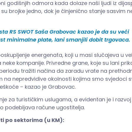
i godišnjih odmora kada dolaze naši ljudi iz dijas
 da su brojke jedno, dok je činjenično stanje sasvim 
ista RS SWOT Saša Grabovac kazao je da su veći
ast minimalne plate, lani smanjili dobit trgovaca.
oskupljenje energenata, koji u masi slučajeva u vel
neke kompanije. Privredne grane, koje su lani prik
eriodu tražiti načina da zaradu vrate na prethod
om na nepredvidive okolnosti kojima smo svjedoci s
teškoće – kazao je Grabovac.
e za turističkim uslugama, a evidentan je i razvoj
o podebljava račune ugostitelja.
i po sektorima (u KM):