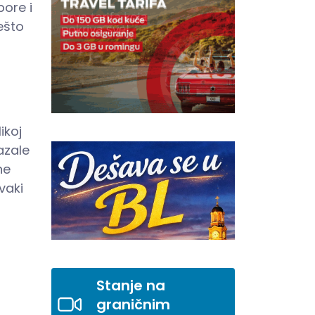
pore i
nešto
ikoj
azale
ne
vaki
Stanje na
graničnim