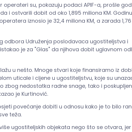
tur operateri su, pokazuju podaci APIF-a, prošle god
da i ostvarili dobit od oko 1,895 miliona KM. Godin
ur operatera iznosio je 32,4 miliona KM, a zarada 1,76
g odbora Udruženja poslodavaca ugostiteljstva i
istakao je za
"Glas"
da njihova dobit uglavnom odl
 ulažu u nešto. Mnoge stvari koje finansiramo iz dobit
elom uticale i cijene u ugostiteljstvu, koje su unaza
ko zbog nedostatka radne snage, tako i poskupljen
azao je Kurtinović.
sjeti povećanje dobiti u odnosu kako je to bilo rani
sve teža.
iše ugostiteljskih objekata nego što se otvara, jer