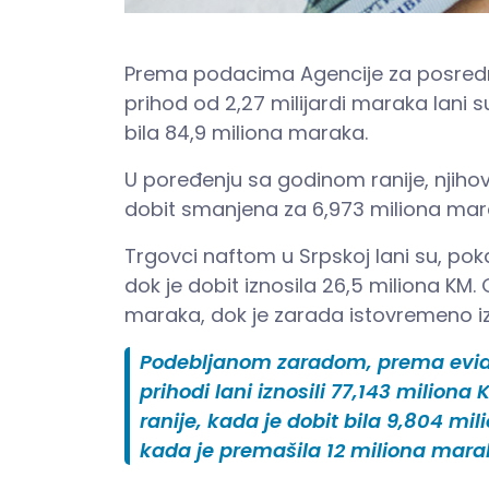
Prema podacima Agencije za posredničk
prihod od 2,27 milijardi maraka lani su
bila 84,9 miliona maraka.
U poređenju sa godinom ranije, njihov 
dobit smanjena za 6,973 miliona mar
Trgovci naftom u Srpskoj lani su, poka
dok je dobit iznosila 26,5 miliona KM. 
maraka, dok je zarada istovremeno iz
Podebljanom zaradom, prema evidenc
prihodi lani iznosili 77,143 milion
ranije, kada je dobit bila 9,804 m
kada je premašila 12 miliona mara