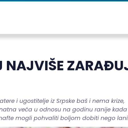
J NAJVIŠE ZARAĐU
atere i ugostitelje iz Srpske baš i nema krize,
 znatna veća u odnosu na godinu ranije kada
 nafte mogli pohvaliti boljom dobiti nego lani