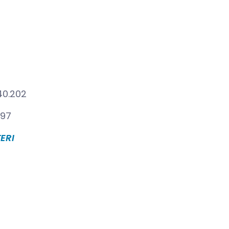
40.202
297
ERI