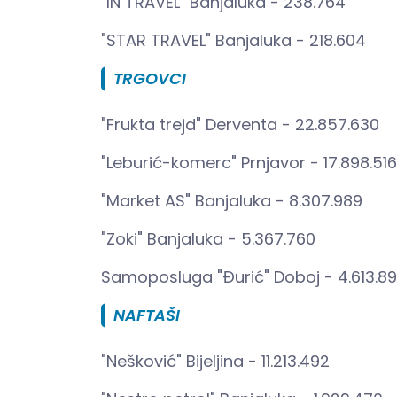
"IN TRAVEL" Banjaluka - 238.764
"STAR TRAVEL" Banjaluka - 218.604
TRGOVCI
"Frukta trejd" Derventa - 22.857.630
"Leburić-komerc" Prnjavor - 17.898.516
"Market AS" Banjaluka - 8.307.989
"Zoki" Banjaluka - 5.367.760
Samoposluga "Đurić" Doboj - 4.613.8
NAFTAŠI
"Nešković" Bijeljina - 11.213.492