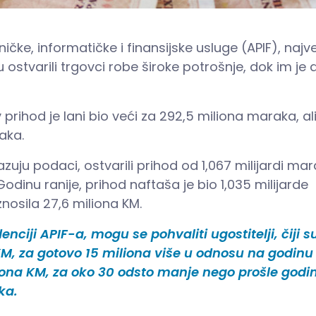
e, informatičke i finansijske usluge (APIF), najv
 ostvarili trgovci robe široke potrošnje, dok im je 
prihod je lani bio veći za 292,5 miliona maraka, ali
aka.
zuju podaci, ostvarili prihod od 1,067 milijardi mar
Godinu ranije, prihod naftaša je bio 1,035 milijarde
nosila 27,6 miliona KM.
iji APIF-a, mogu se pohvaliti ugostitelji, čiji s
a KM, za gotovo 15 miliona više u odnosu na godinu
iliona KM, za oko 30 odsto manje nego prošle godi
ka.