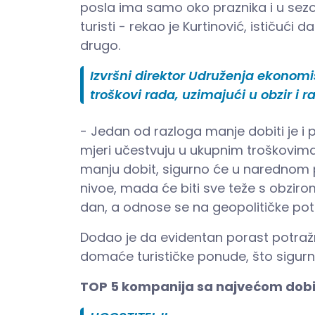
posla ima samo oko praznika i u sezon
turisti - rekao je Kurtinović, ističući
drugo.
Izvršni direktor Udruženja ekonom
troškovi rada, uzimajući u obzir i r
- Jedan od razloga manje dobiti je i p
mjeri učestvuju u ukupnim troškovima 
manju dobit, sigurno će u narednom p
nivoe, mada će biti sve teže s obzir
dan, a odnose se na geopolitičke po
Dodao je da evidentan porast potražnj
domaće turističke ponude, što sigurn
TOP 5 kompanija sa najvećom dobit