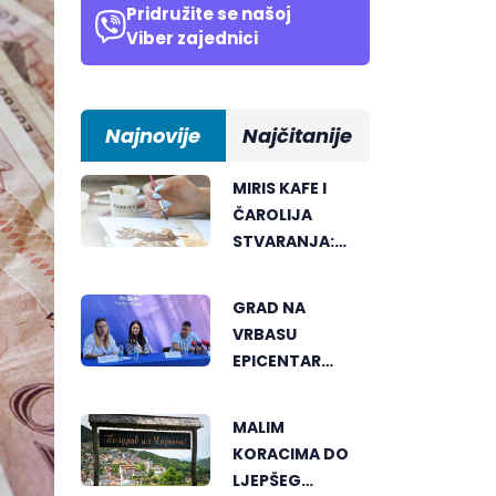
Pridružite se našoj
Viber zajednici
Najnovije
Najčitanije
MIRIS KAFE I
ČAROLIJA
STVARANJA:
OTKRIJTE NOVI
VID
GRAD NA
UMJETNOSTI U
VRBASU
BANJALUCI
EPICENTAR
ELEKTRONSKE
MUZIKE REGIONA
MALIM
KORACIMA DO
LJEPŠEG