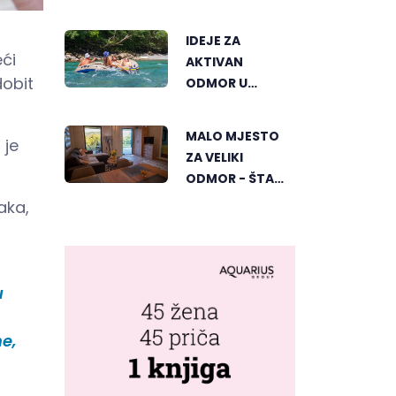
ČAJNIČA, BIRA
SE NAJLJEPŠI
IDEJE ZA
KUTAK
eći
AKTIVAN
dobit
ODMOR U
REPUBLICI
SRPSKOJ
MALO MJESTO
 je
ZA VELIKI
ODMOR - ŠTA
GOSTIMA NUDI
aka,
DUBIČKI "ZELENI
HORIZONT"
u
ne,