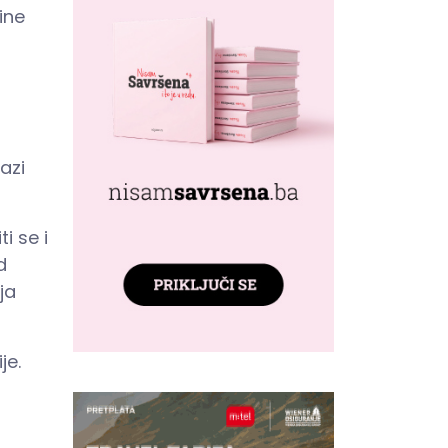
ine
u
azi
i se i
d
ja
je.