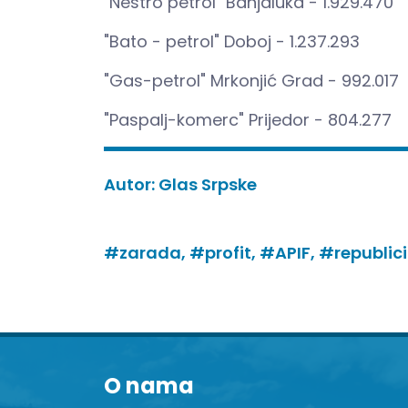
"Nestro petrol" Banjaluka - 1.929.470
"Bato - petrol" Doboj - 1.237.293
"Gas-petrol" Mrkonjić Grad - 992.017
"Paspalj-komerc" Prijedor - 804.277
Autor:
Glas Srpske
#zarada,
#profit,
#APIF,
#republici
O nama