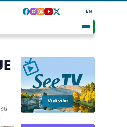
EN
JE
Vidi više
 su
.