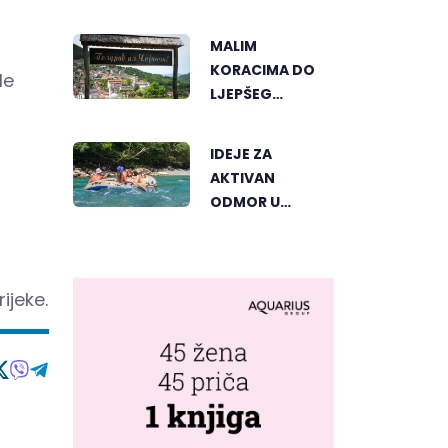
ELEKTRONSKE
MUZIKE REGIONA
MALIM
KORACIMA DO
le
LJEPŠEG
ČAJNIČA, BIRA
SE NAJLJEPŠI
IDEJE ZA
KUTAK
AKTIVAN
ODMOR U
REPUBLICI
SRPSKOJ
ijeke.