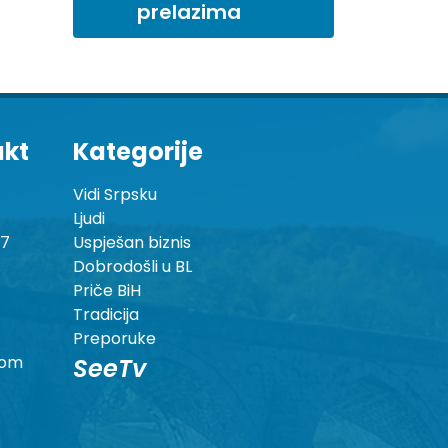
prelazima
akt
Kategorije
Vidi Srpsku
Ljudi
87
Uspješan biznis
Dobrodošli u BL
Priče BiH
Tradicija
Preporuke
com
SeeTv