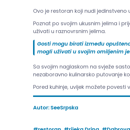
Ovo je restoran koji nudi jedinstven
Poznat po svojim ukusnim jelima i prij
uživati u raznovrsnim jelima.
Gosti mogu birati između opuštenog 
mogli uživati u svojim omiljenim j
Sa svojim naglaskom na svježe sasto
nezaboravno kulinarsko putovanje ko
Pored kuhinje, uvijek možete povesti vr
Autor:
SeeSrpska
#restoran,
#rijeka Drina,
#Dabrova 