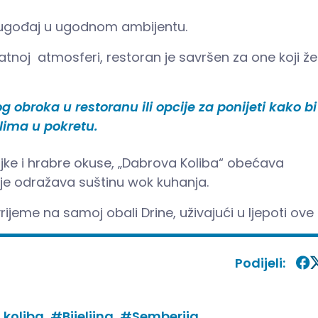
o ugođaj u ugodnom ambijentu.
atnoj
atmosferi, restoran je savršen za one koji že
obroka u restoranu ili opcije za ponijeti kako bi
elima u pokretu.
jke i hrabre okuse, „Dabrova Koliba“ obećava
je odražava suštinu wok kuhanja.
ijeme na samoj obali Drine, uživajući u ljepoti ove r
Podijeli:
koliba,
#Bijeljina,
#Semberija