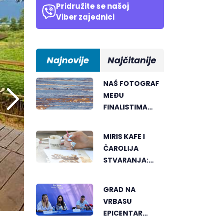
Pridružite se našoj
Viber zajednici
Najnovije
Najčitanije
NAŠ FOTOGRAF
MEĐU
FINALISTIMA
SVJETSKOG
"GREENSTORM
MIRIS KAFE I
PHOTOGRAPHY"
ČAROLIJA
FESTIVALA U
STVARANJA:
MONGOLIJI
OTKRIJTE NOVI
VID
GRAD NA
UMJETNOSTI U
VRBASU
BANJALUCI
EPICENTAR