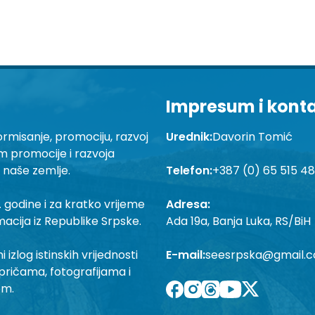
Impresum i kont
ormisanje, promociju, razvoj
Urednik:
Davorin Tomić
em promocije i razvoja
a naše zemlje.
Telefon:
+387 (0) 65 515 4
 godine i za kratko vrijeme
Adresa:
macija iz Republike Srpske.
Ada 19a, Banja Luka, RS/BiH
izlog istinskih vrijednosti
E-mail:
seesrpska@gmail.
pričama, fotografijama i
om.