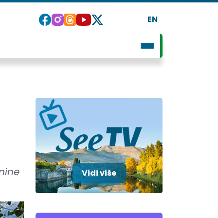
EN
nine
Vidi više