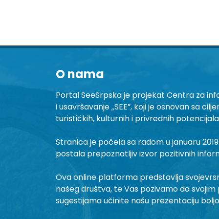
O nama
Portal SeeSrpska je projekat Centra za inf
i usavršavanje „SEE”, koji je osnovan sa cilj
turističkih, kulturnih i privrednih potencijal
Stranica je počela sa radom u januaru 2019.
postala prepoznatljiv izvor pozitivnih infor
Ova online platforma predstavlja svojevrsni 
našeg društva, te Vas pozivamo da svojim 
sugestijama učinite našu prezentaciju bolj