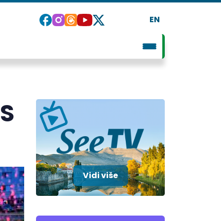
EN
 S
Vidi više