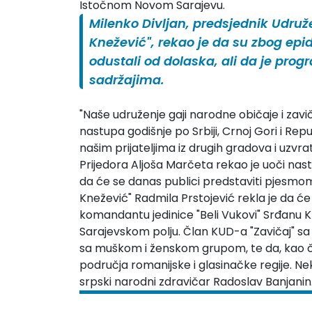
Istočnom Novom Sarajevu.
Milenko Divljan, predsjednik Udruž
Knežević", rekao je da su zbog epi
odustali od dolaska, ali da je prog
sadržajima.
"Naše udruženje gaji narodne običaje i zav
nastupa godišnje po Srbiji, Crnoj Gori i Rep
našim prijateljima iz drugih gradova i uzvra
Prijedora Aljoša Marčeta rekao je uoči nastup
da će se danas publici predstaviti pjesmo
Knežević" Radmila Prstojević rekla je da
komandantu jedinice "Beli Vukovi" Srđanu K
Sarajevskom polju. Član KUD-a "Zavičaj" s
sa muškom i ženskom grupom, te da, kao čuv
područja romanijske i glasinačke regije. Nek
srpski narodni zdravičar Radoslav Banjanin.