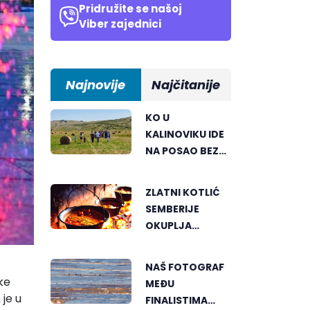
Pridružite se našoj
Viber zajednici
Najnovije
Najčitanije
KO U
KALINOVIKU IDE
NA POSAO BEZ
TERETA I
PRITISKA
ZLATNI KOTLIĆ
SEMBERIJE
OKUPLJA
LJUBITELJE
RIBLJEG
NAŠ FOTOGRAF
PAPRIKAŠA U
ke
MEĐU
DVOROVIMA
 je u
FINALISTIMA