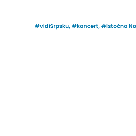
#vidiSrpsku,
#koncert,
#Istočno No