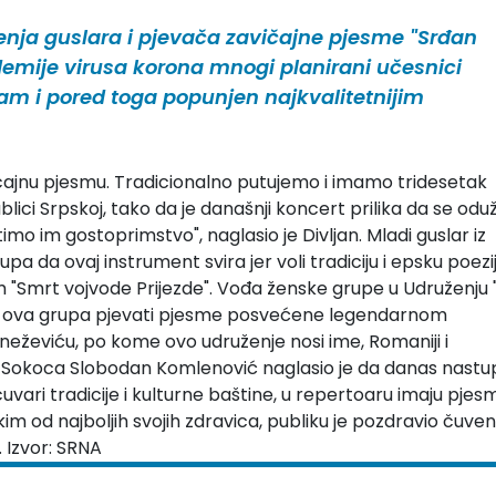
enja guslara i pjevača zavičajne pjesme "Srđan
demije virusa korona mnogi planirani učesnici
ram i pored toga popunjen najkvalitetnijim
ičajnu pjesmu. Tradicionalno putujemo i imamo tridesetak
ublici Srpskoj, tako da je današnji koncert prilika da se od
timo im gostoprimstvo", naglasio je Divljan. Mladi guslar iz
a da ovaj instrument svira jer voli tradiciju i epsku poezij
m "Smrt vojvode Prijezde". Vođa ženske grupe u Udruženju
 će ova grupa pjevati pjesme posvećene legendarnom
neževiću, po kome ovo udruženje nosi ime, Romaniji i
a Sokoca Slobodan Komlenović naglasio je da danas nastu
ari tradicije i kulturne baštine, u repertoaru imaju pjes
im od najboljih svojih zdravica, publiku je pozdravio čuven
 Izvor: SRNA