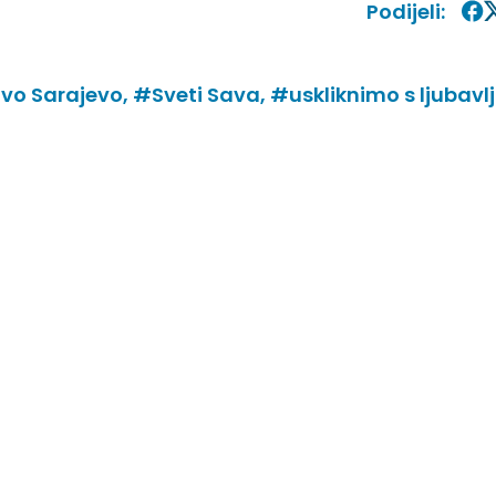
Podijeli:
vo Sarajevo,
#Sveti Sava,
#uskliknimo s ljubavl