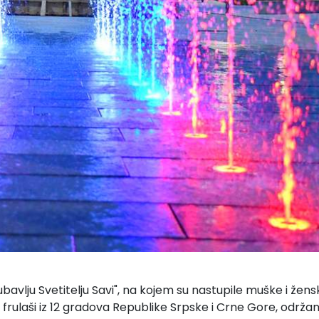
avlju Svetitelju Savi", na kojem su nastupile muške i žens
i frulaši iz 12 gradova Republike Srpske i Crne Gore, održan