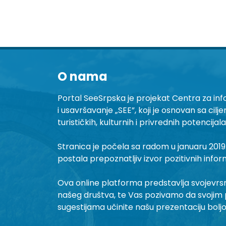
O nama
Portal SeeSrpska je projekat Centra za inf
i usavršavanje „SEE”, koji je osnovan sa cilj
turističkih, kulturnih i privrednih potencijal
Stranica je počela sa radom u januaru 2019.
postala prepoznatljiv izvor pozitivnih infor
Ova online platforma predstavlja svojevrsni 
našeg društva, te Vas pozivamo da svojim 
sugestijama učinite našu prezentaciju bolj