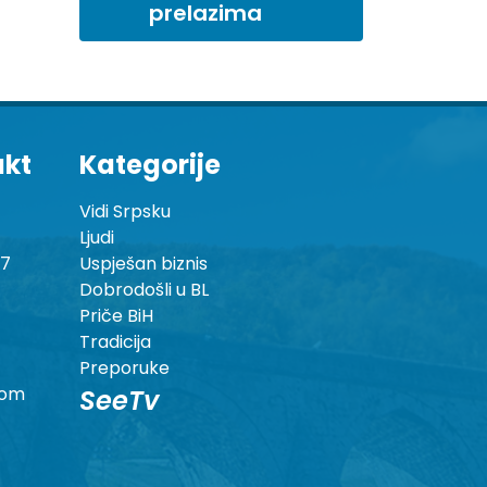
prelazima
akt
Kategorije
Vidi Srpsku
Ljudi
87
Uspješan biznis
Dobrodošli u BL
Priče BiH
Tradicija
Preporuke
com
SeeTv