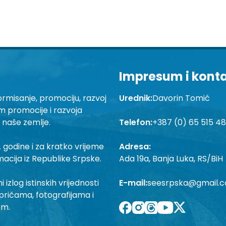
Impresum i kont
ormisanje, promociju, razvoj
Urednik:
Davorin Tomić
em promocije i razvoja
a naše zemlje.
Telefon:
+387 (0) 65 515 4
 godine i za kratko vrijeme
Adresa:
macija iz Republike Srpske.
Ada 19a, Banja Luka, RS/BiH
izlog istinskih vrijednosti
E-mail:
seesrpska@gmail.
pričama, fotografijama i
om.