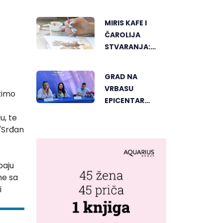
SVJETSKOG
"GREENSTORM
MIRIS KAFE I
PHOTOGRAPHY"
ČAROLIJA
FESTIVALA U
STVARANJA:
MONGOLIJI
OTKRIJTE NOVI
VID
GRAD NA
UMJETNOSTI U
VRBASU
užimo
BANJALUCI
EPICENTAR
ELEKTRONSKE
u, te
MUZIKE REGIONA
 "Srđan
paju
me sa
i