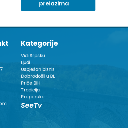
prelazima
akt
Kategorije
Vidi Srpsku
Ljudi
87
Uspješan biznis
Dobrodošli u BL
Priče BiH
Tradicija
Preporuke
com
SeeTv