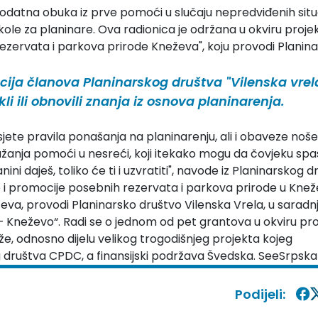
datna obuka iz prve pomoći u slučaju nepredviđenih situ
ole za planinare. Ova radionica je održana u okviru proje
 rezervata i parkova prirode Kneževa", koju provodi Planin
acija članova Planinarskog društva "Vilenska vrel
tekli ili obnovili znanja iz osnova planinarenja.
prisjete pravila ponašanja na planinarenju, ali i obaveze noš
užanja pomoći u nesreći, koji itekako mogu da čovjeku sp
nini daješ, toliko će ti i uzvratiti", navode iz Planinarskog 
ite i promocije posebnih rezervata i parkova prirode u Knež
eva, provodi Planinarsko društvo Vilenska Vrela, u saradnj
– Kneževo“. Radi se o jednom od pet grantova u okviru pr
eže, odnosno dijelu velikog trogodišnjeg projekta kojeg
 društva CPDC, a finansijski podržava Švedska. SeeSrpska
Podijeli: