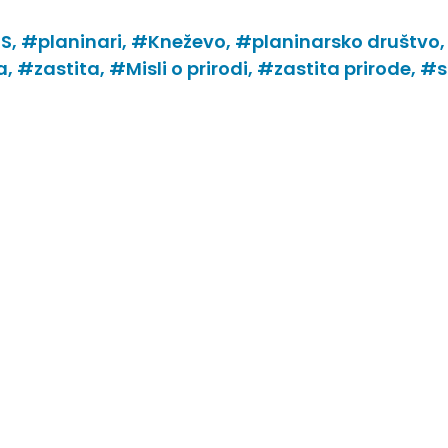
S,
#planinari,
#Kneževo,
#planinarsko društvo,
a,
#zastita,
#Misli o prirodi,
#zastita prirode,
#s