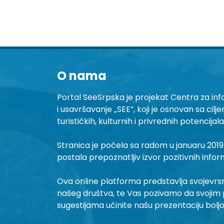
O nama
Portal SeeSrpska je projekat Centra za inf
i usavršavanje „SEE”, koji je osnovan sa cilj
turističkih, kulturnih i privrednih potencijal
Stranica je počela sa radom u januaru 2019.
postala prepoznatljiv izvor pozitivnih infor
Ova online platforma predstavlja svojevrsni 
našeg društva, te Vas pozivamo da svojim 
sugestijama učinite našu prezentaciju bolj