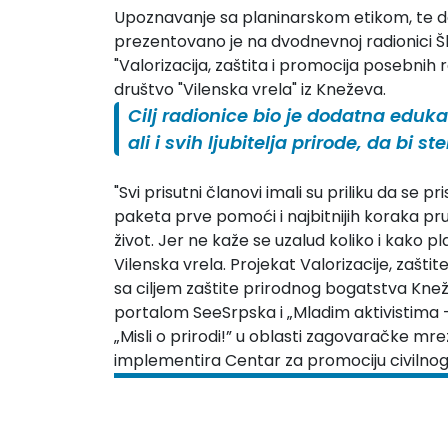
Upoznavanje sa planinarskom etikom, te do
prezentovano je na dvodnevnoj radionici Šk
"Valorizacija, zaštita i promocija posebnih
društvo "Vilenska vrela" iz Kneževa.
Cilj radionice bio je dodatna eduk
ali i svih ljubitelja prirode, da bi s
"Svi prisutni članovi imali su priliku da se 
paketa prve pomoći i najbitnijih koraka pr
život. Jer ne kaže se uzalud koliko i kako pla
Vilenska vrela. Projekat Valorizacije, zašt
sa ciljem zaštite prirodnog bogatstva Knež
portalom SeeSrpska i „Mladim aktivistima 
„Misli o prirodi!” u oblasti zagovaračke mr
implementira Centar za promociju civilnog