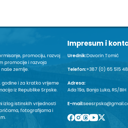
Impresum i kont
ormisanje, promociju, razvoj
Urednik:
Davorin Tomić
em promocije i razvoja
a naše zemlje.
Telefon:
+387 (0) 65 515 4
 godine i za kratko vrijeme
Adresa:
macija iz Republike Srpske.
Ada 19a, Banja Luka, RS/BiH
izlog istinskih vrijednosti
E-mail:
seesrpska@gmail.
pričama, fotografijama i
om.