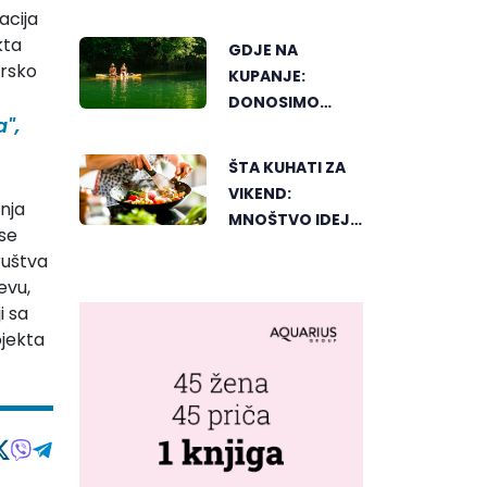
AMERIKU
acija
kta
GDJE NA
arsko
KUPANJE:
DONOSIMO
a",
SPISAK
BANJALUČKIH
ŠTA KUHATI ZA
MJESTA ZA
VIKEND:
OSVJEŽENJE
enja
MNOŠTVO IDEJA
TEKOM LJETNIH
ase
ZA UKUSAN
VRUĆINA
društva
PORODIČNI
evu,
RUČAK
i sa
ojekta