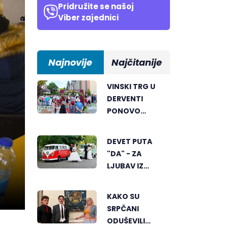
Pridružite se našoj
Viber zajednici
Najnovije
Najčitanije
VINSKI TRG U
DERVENTI
PONOVO
ODUŠEVIO
POSJETIOCE
DEVET PUTA
"DA" - ZA
LJUBAV IZ
BIJELJINE
KAKO SU
SRPČANI
ODUŠEVILI