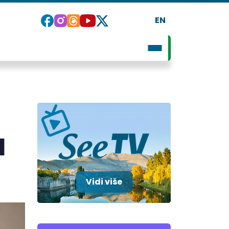
EN
I
Vidi više