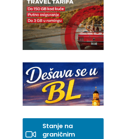
Stanje na
graničnim