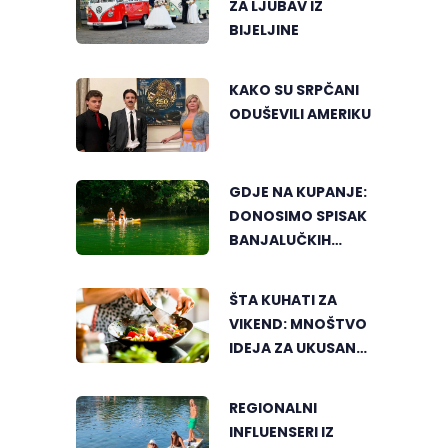
ZA LJUBAV IZ
BIJELJINE
KAKO SU SRPČANI
ODUŠEVILI AMERIKU
GDJE NA KUPANJE:
DONOSIMO SPISAK
BANJALUČKIH
MJESTA ZA
OSVJEŽENJE
ŠTA KUHATI ZA
TEKOM LJETNIH
VIKEND: MNOŠTVO
VRUĆINA
IDEJA ZA UKUSAN
PORODIČNI RUČAK
REGIONALNI
INFLUENSERI IZ