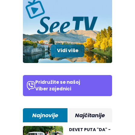
Vidi više
Pridružite se našoj
Viber zajednici
Najnovije
Najčitanije
DEVET PUTA "DA" -