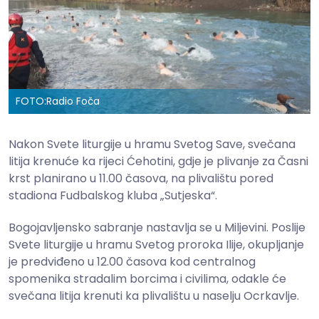
FOTO:
Radio Foča
Nakon Svete liturgije u hramu Svetog Save, svečana
litija krenuće ka rijeci Ćehotini, gdje je plivanje za Časni
krst planirano u 11.00 časova, na plivalištu pored
stadiona Fudbalskog kluba „Sutjeska“.
Bogojavljensko sabranje nastavlja se u Miljevini. Poslije
Svete liturgije u hramu Svetog proroka Ilije, okupljanje
je predviđeno u 12.00 časova kod centralnog
spomenika stradalim borcima i civilima, odakle će
svečana litija krenuti ka plivalištu u naselju Ocrkavlje.