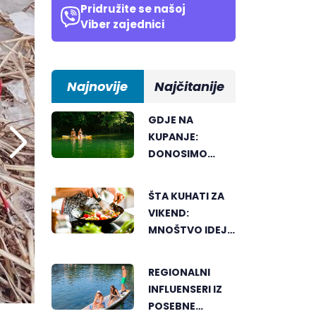
Pridružite se našoj
Viber zajednici
Najnovije
Najčitanije
GDJE NA
KUPANJE:
DONOSIMO
SPISAK
BANJALUČKIH
ŠTA KUHATI ZA
MJESTA ZA
VIKEND:
OSVJEŽENJE
MNOŠTVO IDEJA
TEKOM LJETNIH
ZA UKUSAN
VRUĆINA
PORODIČNI
REGIONALNI
RUČAK
INFLUENSERI IZ
POSEBNE