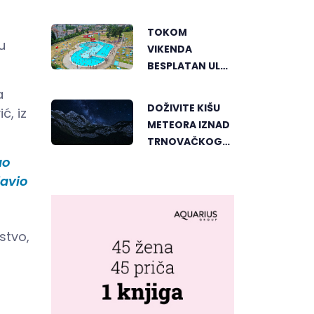
PERSPEKTIVE
UPOZNALI
TOKOM
BANJALUKU
u
VIKENDA
BESPLATAN ULAZ
NA "AKVANU"
a
DOŽIVITE KIŠU
ć, iz
METEORA IZNAD
TRNOVAČKOG
JEZERA
ao
javio
stvo,