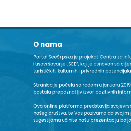
O nama
Portal SeeSrpska je projekat Centra za inf
i usavršavanje „SEE”, koji je osnovan sa cilj
turističkih, kulturnih i privrednih potencijal
Stranica je počela sa radom u januaru 2019.
postala prepoznatljiv izvor pozitivnih infor
Ova online platforma predstavlja svojevrsni 
našeg društva, te Vas pozivamo da svojim 
sugestijama učinite našu prezentaciju bolj