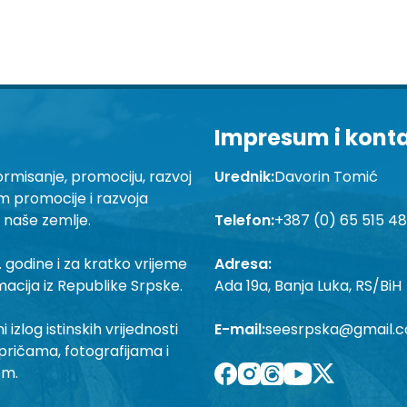
Impresum i kont
ormisanje, promociju, razvoj
Urednik:
Davorin Tomić
em promocije i razvoja
a naše zemlje.
Telefon:
+387 (0) 65 515 4
 godine i za kratko vrijeme
Adresa:
macija iz Republike Srpske.
Ada 19a, Banja Luka, RS/BiH
izlog istinskih vrijednosti
E-mail:
seesrpska@gmail.
pričama, fotografijama i
om.