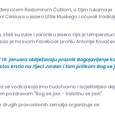
ođeni ocem Radomirom Ćutilom, u čijim rukama je
ni Celsiusa u jezero Little Muskego i očuvali tradicij
u, stisli su zube i zaronili u jezero čija je temperatur
sao je na svom Facebook profilu Antonije Kovačevi
 19. januara obilježavaju praznik Bogojavljenje k
os krstio na rijeci Jordan i tom prilikom Bog se 
e vodica koja ima čudotvorno i iscjeliteljsko dej
im pozdravom "Bog se javi - Vaistinu se javi!".
vih drugih pravoslavnih zemalja organizuje se