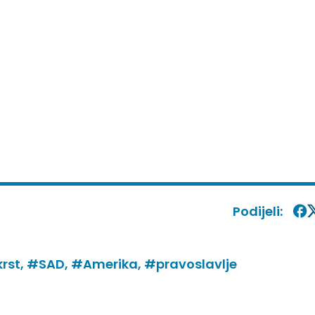
Podijeli:
krst,
#SAD,
#Amerika,
#pravoslavlje