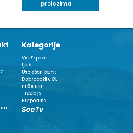
prelazima
akt
Kategorije
Vidi Srpsku
Ljudi
87
Uspješan biznis
Dobrodošli u BL
Priče BiH
Tradicija
Preporuke
com
SeeTv