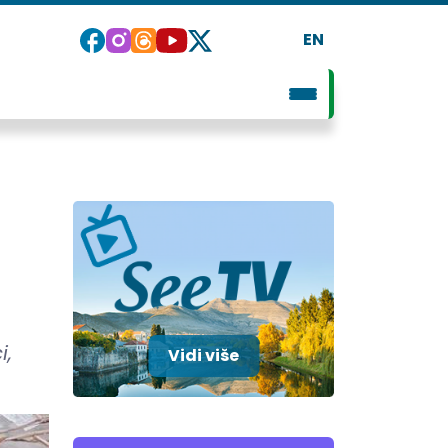
EN
i,
Vidi više