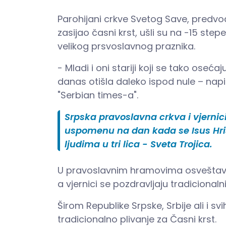
Parohijani crkve Svetog Save, predv
zasijao časni krst, ušli su na -15 stepe
velikog prsvoslavnog praznika.
- Mladi i oni stariji koji se tako osećaj
danas otišla daleko ispod nule – napi
"
Serbian times-a
".
Srpska pravoslavna crkva i vjernici
uspomenu na dan kada se Isus Hrist
ljudima u tri lica - Sveta Trojica.
U pravoslavnim hramovima osveštava s
a vjernici se pozdravljaju tradicionaln
Širom Republike Srpske, Srbije ali i s
tradicionalno plivanje za Časni krst.