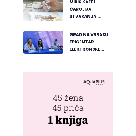
MIRIS KAFE I
FESTIVALA U
ČAROLIJA
MONGOLIJI
STVARANJA:
OTKRIJTE NOVI VID
UMJETNOSTI U
GRAD NA VRBASU
BANJALUCI
EPICENTAR
ELEKTRONSKE
MUZIKE REGIONA