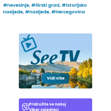
#nevesinje,
#ilirski grad,
#istorijsko
nasljeđe,
#nasljeđe,
#Hercegovina
Vidi više
Pridružite se našoj
Viber zajednici