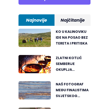
Najnovije
Najčitanije
KO U KALINOVIKU
IDE NA POSAO BEZ
TERETA I PRITISKA
ZLATNI KOTLIĆ
SEMBERIJE
OKUPLJA
LJUBITELJE
RIBLJEG PAPRIKAŠA
NAŠ FOTOGRAF
U DVOROVIMA
MEĐU FINALISTIMA
SVJETSKOG
"GREENSTORM
PHOTOGRAPHY"