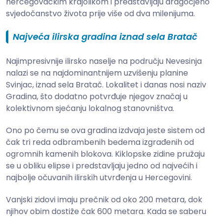
hercegovačkim krajolikom i predstavljaju dragocjeno
svjedočanstvo života prije više od dva milenijuma.
Najveća ilirska gradina iznad sela Bratač
Najimpresivnije ilirsko naselje na području Nevesinja
nalazi se na najdominantnijem uzvišenju planine
Svinjac, iznad sela Bratač. Lokalitet i danas nosi naziv
Gradina, što dodatno potvrđuje njegov značaj u
kolektivnom sjećanju lokalnog stanovništva.
Ono po čemu se ova gradina izdvaja jeste sistem od
čak tri reda odbrambenih bedema izgrađenih od
ogromnih kamenih blokova. Kiklopske zidine pružaju
se u obliku elipse i predstavljaju jedno od najvećih i
najbolje očuvanih ilirskih utvrđenja u Hercegovini.
Vanjski zidovi imaju prečnik od oko 200 metara, dok
njihov obim dostiže čak 600 metara. Kada se saberu