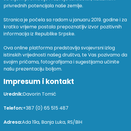
privrednih potencijala naše zemlje.
Stranica je počela sa radom u januaru 2019. godine i za
kratko vrijeme postala prepoznatljiv izvor pozitivnih
informacija iz Republike Srpske.
Ova online platforma predstavlja svojevrsni izlog
istinskih vrijednosti našeg društva, te Vas pozivamo da
svojim pričama, fotografijama i sugestijama učinite
našu prezentaciju boljom.
Impresum i kontakt
Urednik:
Davorin Tomić
Telefon:
+387 (0) 65 515 487
Adresa:
Ada 19a, Banja Luka, RS/BiH