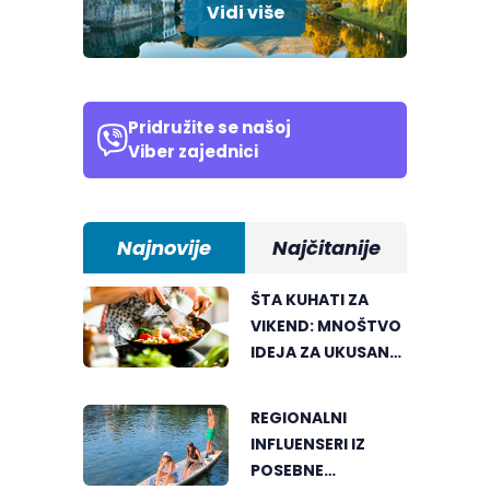
Vidi više
Pridružite se našoj
Viber zajednici
Najnovije
Najčitanije
ŠTA KUHATI ZA
VIKEND: MNOŠTVO
IDEJA ZA UKUSAN
PORODIČNI RUČAK
REGIONALNI
INFLUENSERI IZ
POSEBNE