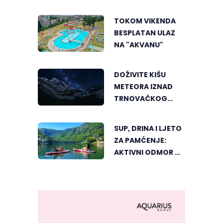
PERSPEKTIVE
UPOZNALI
TOKOM VIKENDA
BANJALUKU
BESPLATAN ULAZ
NA "AKVANU"
DOŽIVITE KIŠU
METEORA IZNAD
TRNOVAČKOG
JEZERA
SUP, DRINA I LJETO
ZA PAMĆENJE:
AKTIVNI ODMOR U
SRCU VIŠEGRADA