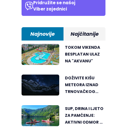
Pridružite se našoj
Viber zajednici
Najnovije
Najčitanije
TOKOM VIKENDA
BESPLATAN ULAZ
NA "AKVANU"
DOŽIVITE KIŠU
METEORA IZNAD
TRNOVAČKOG
JEZERA
SUP, DRINA I LJETO
ZA PAMĆENJE:
AKTIVNI ODMOR U