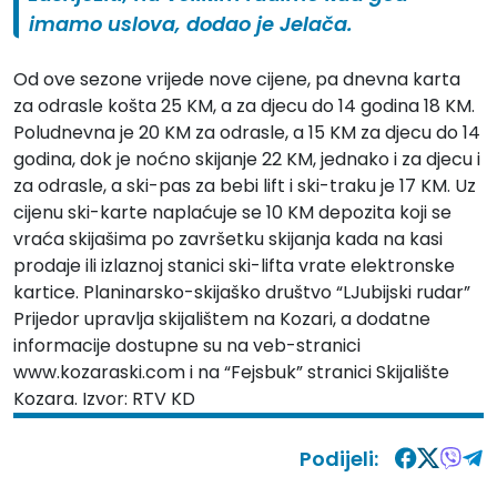
imamo uslova, dodao je Jelača.
Od ove sezone vrijede nove cijene, pa dnevna karta
za odrasle košta 25 KM, a za djecu do 14 godina 18 KM.
Poludnevna je 20 KM za odrasle, a 15 KM za djecu do 14
godina, dok je noćno skijanje 22 KM, jednako i za djecu i
za odrasle, a ski-pas za bebi lift i ski-traku je 17 KM. Uz
cijenu ski-karte naplaćuje se 10 KM depozita koji se
vraća skijašima po završetku skijanja kada na kasi
prodaje ili izlaznoj stanici ski-lifta vrate elektronske
kartice. Planinarsko-skijaško društvo “LJubijski rudar”
Prijedor upravlja skijalištem na Kozari, a dodatne
informacije dostupne su na veb-stranici
www.kozaraski.com i na “Fejsbuk” stranici
Skijalište
Kozara
. Izvor:
RTV KD
Podijeli: