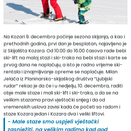
Na Kozari 9. decembra počinje sezona skijanja, a kao i
prethodnih godina, prvi dan je besplatan, najavljeno je
iz Skijališta Kozara. Od 10.00 do 16.00 časova rade bebi
ski-lift na maloj stazi i ski-traka na bebi stazi i karte se
prvog dana ne naplaćuju, a isto je radno vrijeme ski-
rentala i iznajmljivanje opreme se naplaćuje. Milan
Jelača iz Planinarsko-skijaškog društva “Ljubijski
rudar” rekao je da će i u nedjelju, 10. decembra, raditi
obje male staze i mali ski-lift i ski-traka, a da se na
velikim stazama pravi vještački snijeg i da od
vremenskih uslova zavisi kada će početi sa radom i
staze Kozara jedan i Kozara dva i veliki liftovi.
- Male staze smo uspjeli vještački
zasnježiti, na velikim radimo kad god