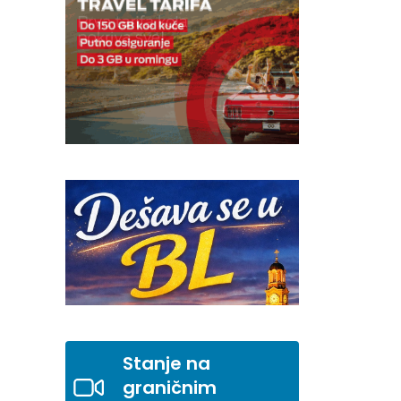
Stanje na
graničnim