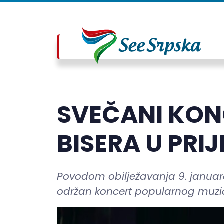
SVEČANI KON
BISERA U PRI
Povodom obilježavanja 9. januara
održan koncert popularnog muzič