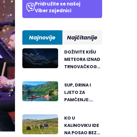
Pridružite se našoj
Viber zajednici
Najnovije
Najčitanije
DOŽIVITE KIŠU
METEORA IZNAD
TRNOVAČKOG
JEZERA
SUP, DRINA I
LJETO ZA
PAMĆENJE:
AKTIVNI ODMOR
U SRCU
KO U
VIŠEGRADA
KALINOVIKU IDE
NA POSAO BEZ