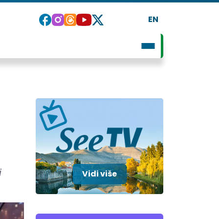
EN
i
Vidi više