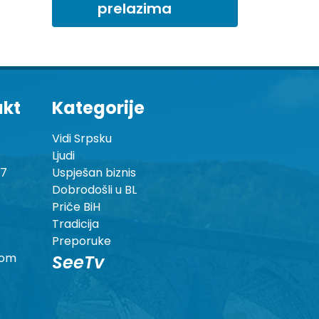
prelazima
akt
Kategorije
Vidi Srpsku
Ljudi
87
Uspješan biznis
Dobrodošli u BL
Priče BiH
Tradicija
Preporuke
com
SeeTv