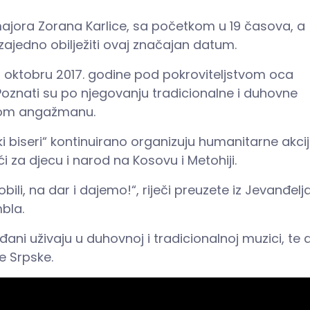
ajora Zorana Karlice, sa početkom u 19 časova, a
 zajedno obilježiti ovaj značajan datum.
u oktobru 2017. godine pod pokroviteljstvom oca
oznati su po njegovanju tradicionalne i duhovne
rnom angažmanu.
 biseri“ kontinuirano organizuju humanitarne akcij
i za djecu i narod na Kosovu i Metohiji.
li, na dar i dajemo!“, riječi preuzete iz Jevanđelja
bla.
ađani uživaju u duhovnoj i tradicionalnoj muzici, te 
e Srpske.