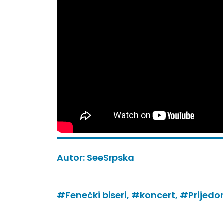
Autor:
SeeSrpska
#Fenečki biseri,
#koncert,
#Prijedo