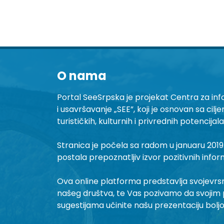
O nama
Portal SeeSrpska je projekat Centra za inf
i usavršavanje „SEE”, koji je osnovan sa cilj
turističkih, kulturnih i privrednih potencijal
Stranica je počela sa radom u januaru 2019.
postala prepoznatljiv izvor pozitivnih infor
Ova online platforma predstavlja svojevrsni 
našeg društva, te Vas pozivamo da svojim 
sugestijama učinite našu prezentaciju bolj