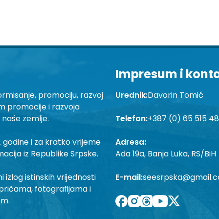
Impresum i kont
ormisanje, promociju, razvoj
Urednik:
Davorin Tomić
em promocije i razvoja
a naše zemlje.
Telefon:
+387 (0) 65 515 4
 godine i za kratko vrijeme
Adresa:
macija iz Republike Srpske.
Ada 19a, Banja Luka, RS/BiH
izlog istinskih vrijednosti
E-mail:
seesrpska@gmail.
pričama, fotografijama i
om.