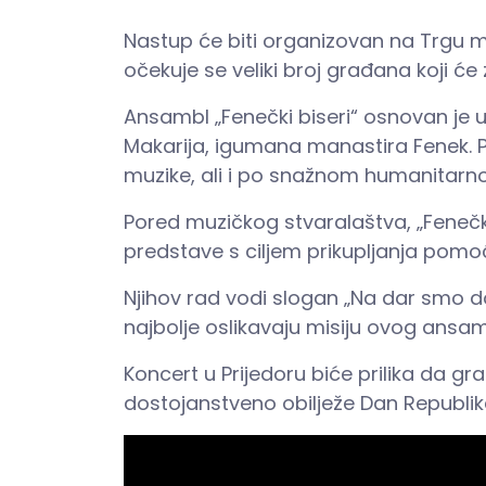
Nastup će biti organizovan na Trgu m
očekuje se veliki broj građana koji će
Ansambl „Fenečki biseri“ osnovan je 
Makarija, igumana manastira Fenek. P
muzike, ali i po snažnom humanita
Pored muzičkog stvaralaštva, „Fenečki
predstave s ciljem prikupljanja pomoć
Njihov rad vodi slogan „Na dar smo dobi
najbolje oslikavaju misiju ovog ansam
Koncert u Prijedoru biće prilika da gr
dostojanstveno obilježe Dan Republik