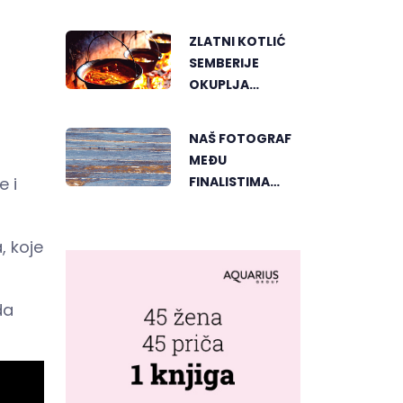
TERETA I
PRITISKA
ZLATNI KOTLIĆ
SEMBERIJE
OKUPLJA
LJUBITELJE
RIBLJEG
NAŠ FOTOGRAF
PAPRIKAŠA U
MEĐU
DVOROVIMA
FINALISTIMA
e i
SVJETSKOG
"GREENSTORM
, koje
PHOTOGRAPHY"
FESTIVALA U
MONGOLIJI
da