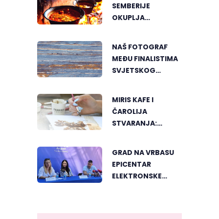
SEMBERIJE
OKUPLJA
LJUBITELJE
RIBLJEG PAPRIKAŠA
NAŠ FOTOGRAF
U DVOROVIMA
MEĐU FINALISTIMA
SVJETSKOG
"GREENSTORM
PHOTOGRAPHY"
MIRIS KAFE I
FESTIVALA U
ČAROLIJA
MONGOLIJI
STVARANJA:
OTKRIJTE NOVI VID
UMJETNOSTI U
GRAD NA VRBASU
BANJALUCI
EPICENTAR
ELEKTRONSKE
MUZIKE REGIONA