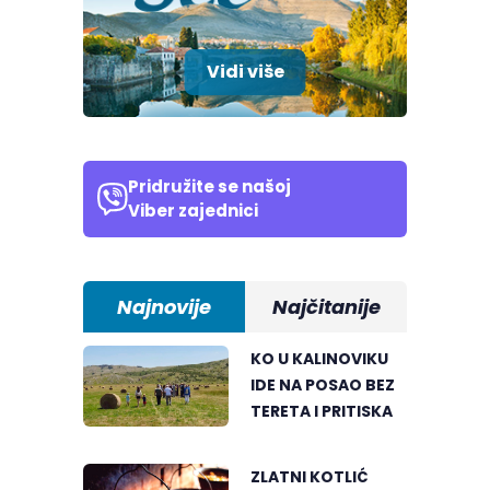
Vidi više
Pridružite se našoj
Viber zajednici
Najnovije
Najčitanije
KO U KALINOVIKU
IDE NA POSAO BEZ
TERETA I PRITISKA
ZLATNI KOTLIĆ