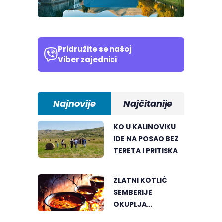
Pridružite se našoj
Viber zajednici
Najnovije
Najčitanije
KO U KALINOVIKU
IDE NA POSAO BEZ
TERETA I PRITISKA
ZLATNI KOTLIĆ
SEMBERIJE
OKUPLJA
LJUBITELJE