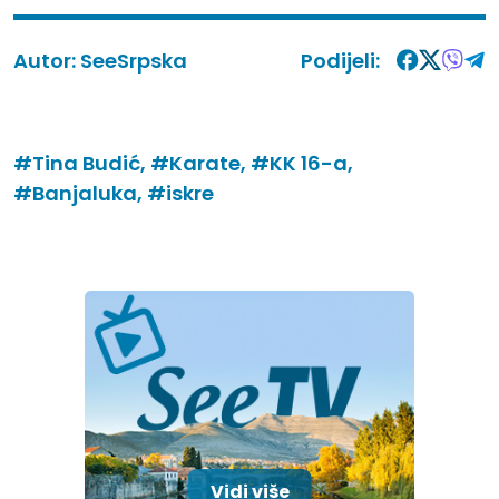
Autor:
SeeSrpska
Podijeli:
#Tina Budić,
#Karate,
#KK 16-a,
#Banjaluka,
#iskre
Vidi više