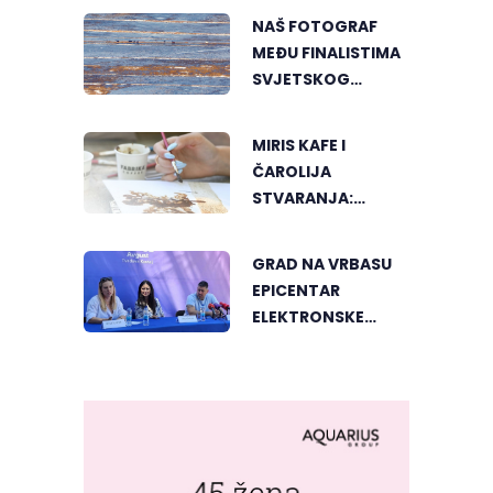
RIBLJEG PAPRIKAŠA
NAŠ FOTOGRAF
U DVOROVIMA
MEĐU FINALISTIMA
SVJETSKOG
"GREENSTORM
PHOTOGRAPHY"
MIRIS KAFE I
FESTIVALA U
ČAROLIJA
MONGOLIJI
STVARANJA:
OTKRIJTE NOVI VID
UMJETNOSTI U
GRAD NA VRBASU
BANJALUCI
EPICENTAR
ELEKTRONSKE
MUZIKE REGIONA