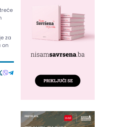
treće
m
je za
a on