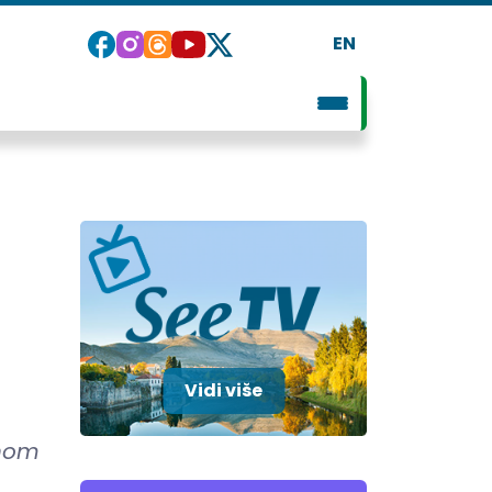
EN
Vidi više
anom