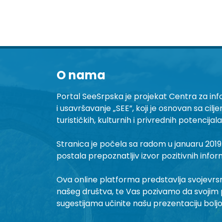
O nama
Portal SeeSrpska je projekat Centra za inf
i usavršavanje „SEE”, koji je osnovan sa cilj
turističkih, kulturnih i privrednih potencijal
Stranica je počela sa radom u januaru 2019.
postala prepoznatljiv izvor pozitivnih infor
Ova online platforma predstavlja svojevrsni 
našeg društva, te Vas pozivamo da svojim 
sugestijama učinite našu prezentaciju bolj