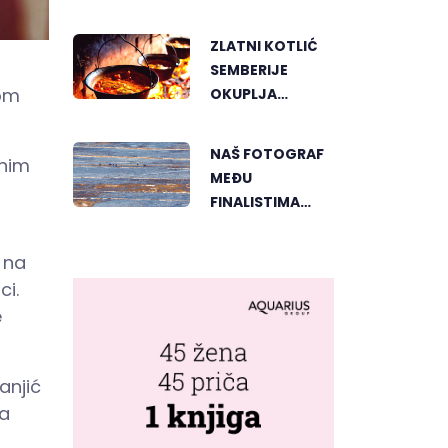
TERETA I
PRITISKA
ZLATNI KOTLIĆ
SEMBERIJE
nom
OKUPLJA
LJUBITELJE
RIBLJEG
NAŠ FOTOGRAF
tnim
PAPRIKAŠA U
MEĐU
DVOROVIMA
FINALISTIMA
SVJETSKOG
"GREENSTORM
 na
PHOTOGRAPHY"
ci.
FESTIVALA U
e
MONGOLIJI
anjić
ja