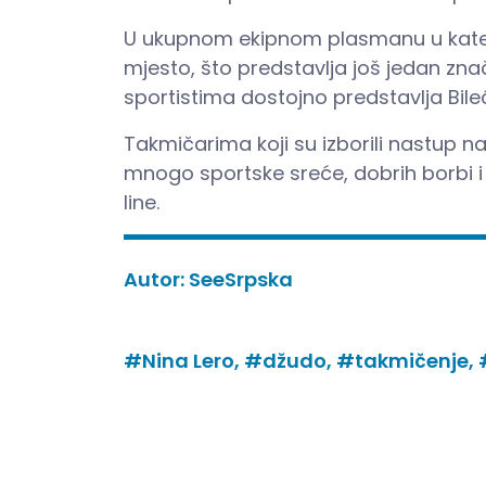
U ukupnom ekipnom plasmanu u katego
mjesto, što predstavlja još jedan zn
sportistima dostojno predstavlja Bile
Takmičarima koji su izborili nastup n
mnogo sportske sreće, dobrih borbi i
line.
Autor:
SeeSrpska
#Nina Lero,
#džudo,
#takmičenje,