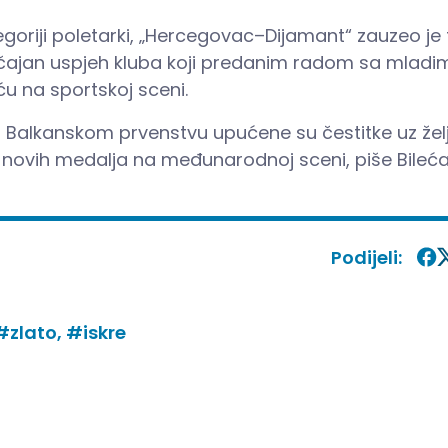
riji poletarki, „Hercegovac–Dijamant“ zauzeo je 
ačajan uspjeh kluba koji predanim radom sa mladi
ću na sportskoj sceni.
a Balkanskom prvenstvu upućene su čestitke uz žel
 novih medalja na međunarodnoj sceni, piše Bileć
Podijeli:
#zlato,
#iskre