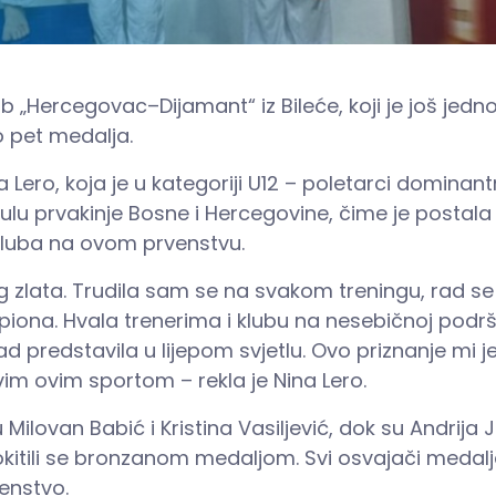
b „Hercegovac–Dijamant“ iz Bileće, koji je još jed
o pet medalja.
ina Lero, koja je u kategoriji U12 – poletarci dominan
tulu prvakinje Bosne i Hercegovine, čime je postala
kluba na ovom prvenstvu.
lata. Trudila sam se na svakom treningu, rad se
mpiona. Hvala trenerima i klubu na nesebičnoj podrš
 predstavila u lijepom svjetlu. Ovo priznanje mi j
m ovim sportom – rekla je Nina Lero.
Milovan Babić i Kristina Vasiljević, dok su Andrija J
i okitili se bronzanom medaljom. Svi osvajači medal
venstvo.