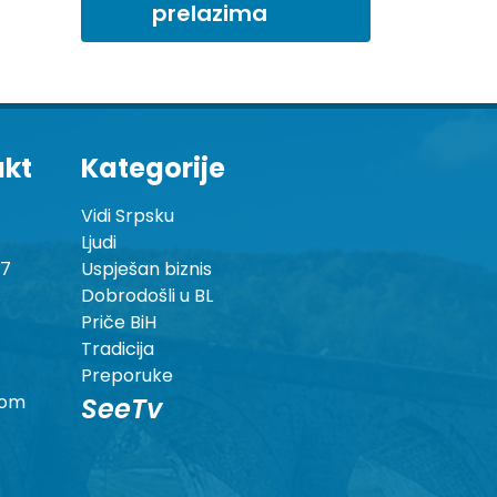
prelazima
akt
Kategorije
Vidi Srpsku
Ljudi
87
Uspješan biznis
Dobrodošli u BL
Priče BiH
Tradicija
Preporuke
com
SeeTv