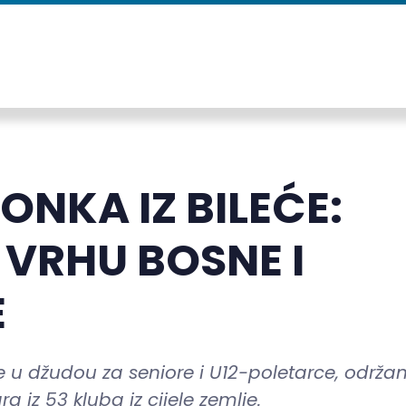
NKA IZ BILEĆE:
 VRHU BOSNE I
E
e u džudou za seniore i U12-poletarce, održ
a iz 53 kluba iz cijele zemlje.