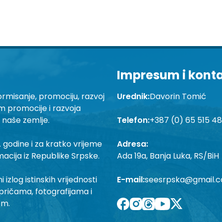
Impresum i kont
ormisanje, promociju, razvoj
Urednik:
Davorin Tomić
em promocije i razvoja
a naše zemlje.
Telefon:
+387 (0) 65 515 4
 godine i za kratko vrijeme
Adresa:
macija iz Republike Srpske.
Ada 19a, Banja Luka, RS/BiH
izlog istinskih vrijednosti
E-mail:
seesrpska@gmail.
pričama, fotografijama i
om.