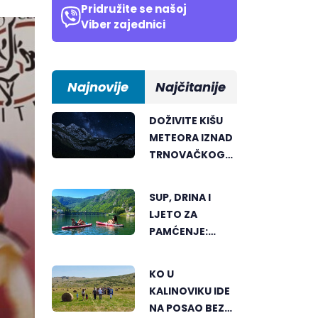
Pridružite se našoj
Viber zajednici
Najnovije
Najčitanije
DOŽIVITE KIŠU
METEORA IZNAD
TRNOVAČKOG
JEZERA
SUP, DRINA I
LJETO ZA
PAMĆENJE:
AKTIVNI ODMOR
U SRCU
KO U
VIŠEGRADA
KALINOVIKU IDE
NA POSAO BEZ