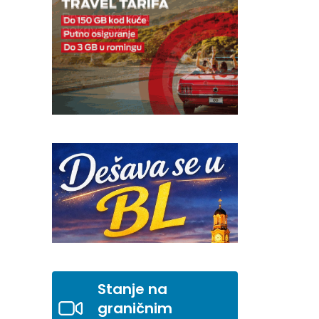
Stanje na
graničnim