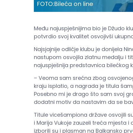
FOTO:
Bileća on line
Među najuspješnijima bio je Džudo klu
potvrdio svoj kvalitet osvojivši ukupn
Najsjajnije odličje klubu je donijela N
nastupom osvojila zlatnu medalju i ti
najuspješnija predstavnica bilećkog 
– Veoma sam srećna zbog osvojenog z
kraju isplatio, a nagrada je titula ša
Posebno mi je drago što sam svoj grad
dodatni motiv da nastavim da se bavi
Titule vicešampiona države osvojili su 
i Marija Vukoje zauzeli treća mjesta 
izborili su i plasman na Balkansko pr