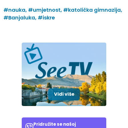
#nauka,
#umjetnost,
#katolička gimnazija,
#Banjaluka,
#iskre
Vidi više
Pridružite se našoj