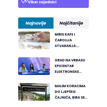
Viber zajednici
Najnovije
Najčitanije
MIRIS KAFE I
ČAROLIJA
STVARANJA:
OTKRIJTE NOVI VID
UMJETNOSTI U
GRAD NA VRBASU
BANJALUCI
EPICENTAR
ELEKTRONSKE
MUZIKE REGIONA
MALIM KORACIMA
DO LJEPŠEG
ČAJNIČA, BIRA SE
NAJLJEPŠI KUTAK