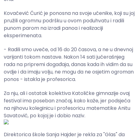
Kovačević Ćurić je ponosna na svoje učenike, koji su joj
pružili ogromnu podršku u ovom poduhvatu i radili
punom parom na izradi panoa i realizaciji
eksperimenata.
- Radili smo uveče, od 16 do 20 časova, a ne u dnevnoj
varijanti tokom nastave. Nakon 14 sati jučerašnjeg
rada na pripremi događaja, danas kada ih vidim da su
ovdje i da imaju volju, ne mogu da ne osjetim ogroman
ponos - istakla je profesorica.
Za nju, ali i ostatak kolektiva Katoličke gimnazije ovaj
festival ima poseban značaj, kako kaže, jer podsjeća
na njihovu koleginicu i profesoricu matematike Anitu
Savatović, po kojoj je i dobio naziv.
Direktorica škole Sanja Hajder je rekla za "Glas" da