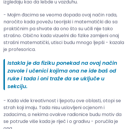
izgledaju kao da lebde u vazduhu.
- Mojim đacima se veoma dopada ovaj način rada,
naročito kada povežu teorijski i matematički dio sa
praktičnim pa shvate da ono što su učili nije tako
strašno. Obično kada vizuelni dio fizike zamijeni onaj
strašni matematički, utisci budu mnogo ljepši - kazala
je profesorica.
Istakla je da fiziku ponekad na ovaj način
zavole i učenici kojima ona ne ide baš od
ruke i tada i oni traže da se uključe u
sekciju.
- Kada vide kreativnost i ljepotu ove oblasti, otopi se
strah koji imaju. Tada nisu uslovljeni ocjenom i
zadacima, a nekima ovakve radionice budu motiv da
se potrude više kada je riječ i o gradivu - poručila je
ona.