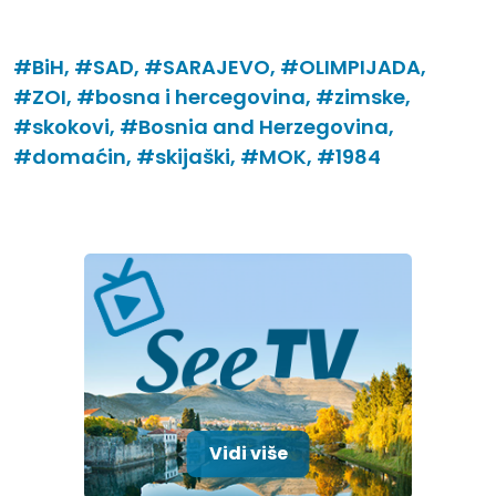
#BiH,
#SAD,
#SARAJEVO,
#OLIMPIJADA,
#ZOI,
#bosna i hercegovina,
#zimske,
#skokovi,
#Bosnia and Herzegovina,
#domaćin,
#skijaški,
#MOK,
#1984
Vidi više