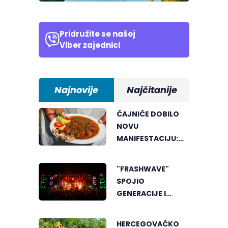
Pridružite se našoj
Viber zajednici
Najnovije
Najčitanije
ČAJNIČE DOBILO
NOVU
MANIFESTACIJU:
LOVAČKI KOTLIĆ
OKUPIO LJUBITELJE
"FRASHWAVE"
DOBROG
SPOJIO
ZALOGAJA
GENERACIJE I
ENERGIJU KOJA SE
MALO GDJE NALAZI
HERCEGOVAČKO