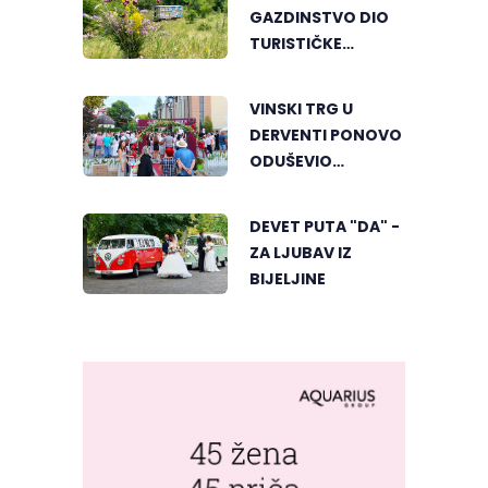
GAZDINSTVO DIO
TURISTIČKE
PONUDE
NACIONALNE
VINSKI TRG U
GEOGRAFIJE
DERVENTI PONOVO
ODUŠEVIO
POSJETIOCE
DEVET PUTA "DA" -
ZA LJUBAV IZ
BIJELJINE