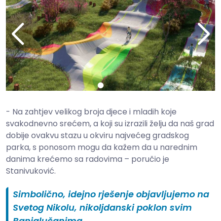
- Na zahtjev velikog broja djece i mladih koje
svakodnevno srećem, a koji su izrazili želju da naš grad
dobije ovakvu stazu u okviru najvećeg gradskog
parka, s ponosom mogu da kažem da u narednim
danima krećemo sa radovima – poručio je
Stanivuković.
Simbolično, idejno rješenje objavljujemo na
Svetog Nikolu, nikoljdanski poklon svim
Banjalučanima.