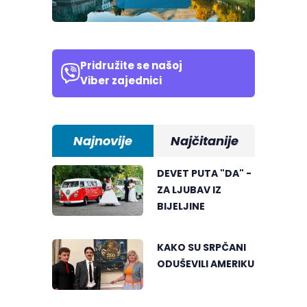
Pridružite se našoj
Viber zajednici
Najnovije
Najčitanije
DEVET PUTA "DA" -
ZA LJUBAV IZ
BIJELJINE
KAKO SU SRPČANI
ODUŠEVILI AMERIKU