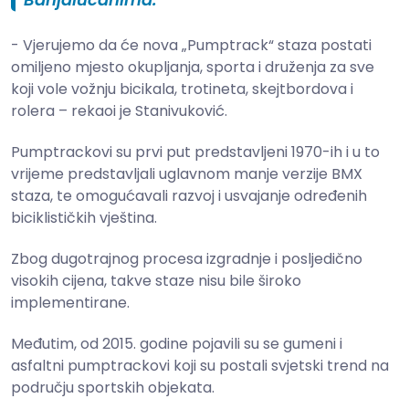
- Vjerujemo da će nova „Pumptrack“ staza postati
omiljeno mjesto okupljanja, sporta i druženja za sve
koji vole vožnju bicikala, trotineta, skejtbordova i
rolera – rekaoi je Stanivuković.
Pumptrackovi su prvi put predstavljeni 1970-ih i u to
vrijeme predstavljali uglavnom manje verzije BMX
staza, te omogućavali razvoj i usvajanje određenih
biciklističkih vještina.
Zbog dugotrajnog procesa izgradnje i posljedično
visokih cijena, takve staze nisu bile široko
implementirane.
Međutim, od 2015. godine pojavili su se gumeni i
asfaltni pumptrackovi koji su postali svjetski trend na
području sportskih objekata.