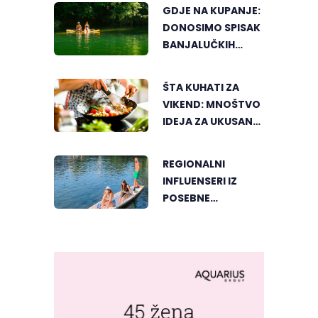
GDJE NA KUPANJE:
DONOSIMO SPISAK
BANJALUČKIH
MJESTA ZA
OSVJEŽENJE
ŠTA KUHATI ZA
TEKOM LJETNIH
VIKEND: MNOŠTVO
VRUĆINA
IDEJA ZA UKUSAN
PORODIČNI RUČAK
REGIONALNI
INFLUENSERI IZ
POSEBNE
PERSPEKTIVE
UPOZNALI
BANJALUKU