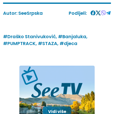
Autor:
SeeSrpska
Podijeli:
#Draško Stanivuković,
#Banjaluka,
#PUMPTRACK,
#STAZA,
#djeca
Vidi više