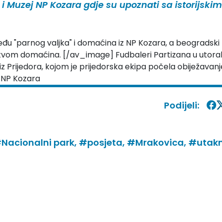
r i Muzej NP Kozara gdje su upoznati sa istorijskim
eđu "parnog valjka" i domaćina iz NP Kozara, a beogradski
nstvom domaćina. [/av_image] Fudbaleri Partizana u utora
 iz Prijedora, kojom je prijedorska ekipa počela obiježavanj
: NP Kozara
Podijeli:
Nacionalni park,
#posjeta,
#Mrakovica,
#utakm