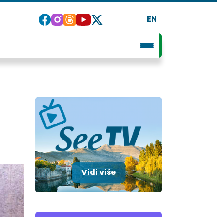
EN
I
Vidi više