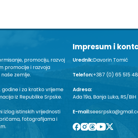
Impresum i kont
ormisanje, promociju, razvoj
Urednik:
Davorin Tomić
em promocije i razvoja
a naše zemlje.
Telefon:
+387 (0) 65 515 4
 godine i za kratko vrijeme
Adresa:
macija iz Republike Srpske.
Ada 19a, Banja Luka, RS/BiH
izlog istinskih vrijednosti
E-mail:
seesrpska@gmail.
pričama, fotografijama i
om.