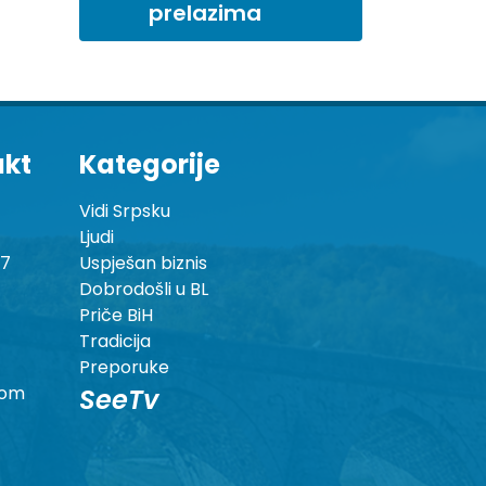
prelazima
akt
Kategorije
Vidi Srpsku
Ljudi
87
Uspješan biznis
Dobrodošli u BL
Priče BiH
Tradicija
Preporuke
com
SeeTv