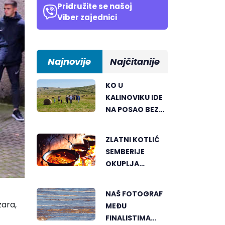
Pridružite se našoj
Viber zajednici
Najnovije
Najčitanije
KO U
KALINOVIKU IDE
NA POSAO BEZ
TERETA I
PRITISKA
ZLATNI KOTLIĆ
SEMBERIJE
OKUPLJA
LJUBITELJE
RIBLJEG
NAŠ FOTOGRAF
PAPRIKAŠA U
zara
,
MEĐU
DVOROVIMA
FINALISTIMA