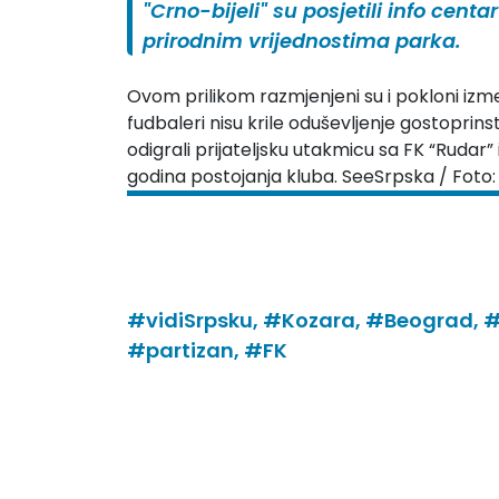
"Crno-bijeli" su posjetili info centa
prirodnim vrijednostima parka.
Ovom prilikom razmjenjeni su i pokloni izm
fudbaleri nisu krile oduševljenje gostopri
odigrali prijateljsku utakmicu sa FK “Rudar”
godina postojanja kluba. SeeSrpska / Foto
#vidiSrpsku,
#Kozara,
#Beograd,
#
#partizan,
#FK