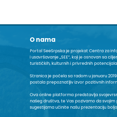
O nama
Portal SeeSrpska je projekat Centra za inf
i usavršavanje „SEE”, koji je osnovan sa cilj
turističkih, kulturnih i privrednih potencijal
Stranica je počela sa radom u januaru 2019.
postala prepoznatljiv izvor pozitivnih infor
Ova online platforma predstavlja svojevrsni 
našeg društva, te Vas pozivamo da svojim 
sugestijama učinite našu prezentaciju bolj