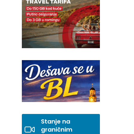
Stanje na
graničnim