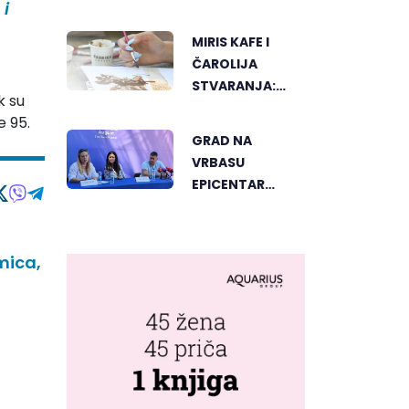
 i
SVJETSKOG
"GREENSTORM
MIRIS KAFE I
PHOTOGRAPHY"
ČAROLIJA
FESTIVALA U
STVARANJA:
MONGOLIJI
k su
OTKRIJTE NOVI
e 95.
VID
GRAD NA
UMJETNOSTI U
VRBASU
BANJALUCI
EPICENTAR
ELEKTRONSKE
MUZIKE REGIONA
ica,