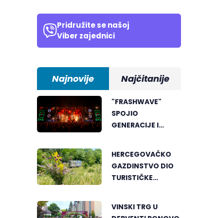
Pridružite se našoj
Viber zajednici
Najnovije
Najčitanije
"FRASHWAVE"
SPOJIO
GENERACIJE I
ENERGIJU KOJA SE
MALO GDJE NALAZI
HERCEGOVAČKO
GAZDINSTVO DIO
TURISTIČKE
PONUDE
NACIONALNE
VINSKI TRG U
GEOGRAFIJE