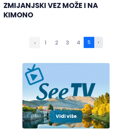
ZMIJANJSKI VEZ MOŽE I NA
KIMONO
‹
1
2
3
4
5
›
Vidi više