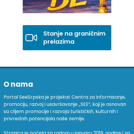
Stanje na graničnim
prelazima
O nama
Portal SeeSrpska je projekat Centra za informisanje,
promociju, razvoj i usavršavanje „SEE”, koji je osnovan
sa ciljem promocije i razvoja turističkih, kulturnih i
privrednih potencijala naše zemlje.
Stranica je počela sa radom u januaru 2019. godine i za