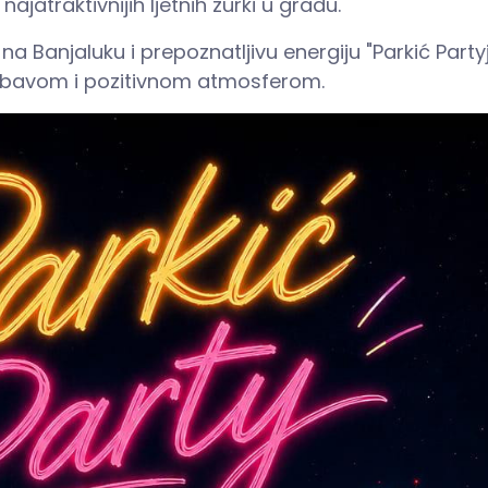
jatraktivnijih ljetnih žurki u gradu.
 Banjaluku i prepoznatljivu energiju "Parkić Partyj
zabavom i pozitivnom atmosferom.