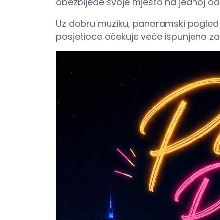
obezbijede svoje mjesto na jednoj od na
Uz dobru muziku, panoramski pogled na
posjetioce očekuje veče ispunjeno 