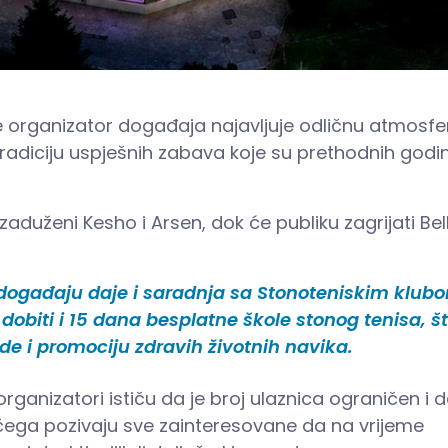
je organizator događaja najavljuje odličnu atmosfer
tradiciju uspješnih zabava koje su prethodnih godi
duženi Kesho i Arsen, dok će publiku zagrijati Bel
događaju daje i saradnja sa Stonoteniskim klub
 dobiti i 15 dana besplatne škole stonog tenisa, š
de i promociju zdravih životnih navika.
rganizatori ističu da je broj ulaznica ograničen i d
čega pozivaju sve zainteresovane da na vrijeme