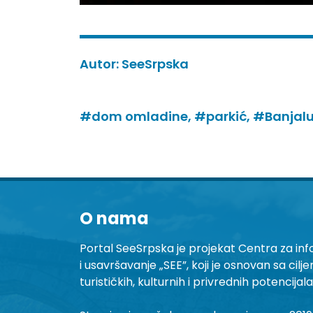
Autor:
SeeSrpska
#dom omladine,
#parkić,
#Banjal
O nama
Portal SeeSrpska je projekat Centra za inf
i usavršavanje „SEE”, koji je osnovan sa cilj
turističkih, kulturnih i privrednih potencijal