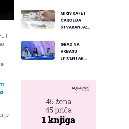
SVJETSKOG
"GREENSTORM
MIRIS KAFE I
PHOTOGRAPHY"
ČAROLIJA
FESTIVALA U
STVARANJA:
MONGOLIJI
OTKRIJTE NOVI
u i
VID
na
GRAD NA
UMJETNOSTI U
VRBASU
BANJALUCI
EPICENTAR
le
ELEKTRONSKE
MUZIKE REGIONA
om
to
a je