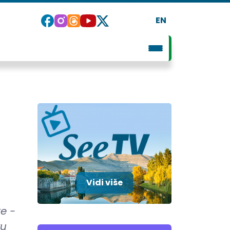
EN
Vidi više
e -
vu