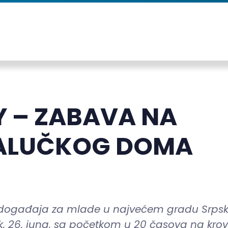
Y – ZABAVA NA
ALUČKOG DOMA
h događaja za mlade u najvećem gradu Srpsk
ak, 26. juna, sa početkom u 20 časova na kro