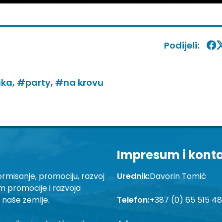
Podijeli:
uka,
#party,
#na krovu
Impresum i kont
ormisanje, promociju, razvoj
Urednik:
Davorin Tomić
em promocije i razvoja
a naše zemlje.
Telefon:
+387 (0) 65 515 4