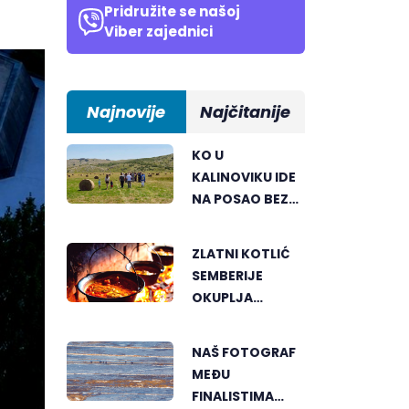
Pridružite se našoj
Viber zajednici
Najnovije
Najčitanije
KO U
KALINOVIKU IDE
NA POSAO BEZ
TERETA I
PRITISKA
ZLATNI KOTLIĆ
SEMBERIJE
OKUPLJA
LJUBITELJE
RIBLJEG
NAŠ FOTOGRAF
PAPRIKAŠA U
MEĐU
DVOROVIMA
FINALISTIMA