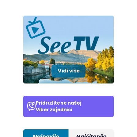
Vidi više
Pridružite se našoj
Viber zajednici
Najnovije
Najčitanije