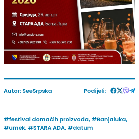
Autor:
SeeSrpska
Podijeli:
#festival domaćih proizvoda,
#Banjaluka,
#umek,
#STARA ADA,
#datum