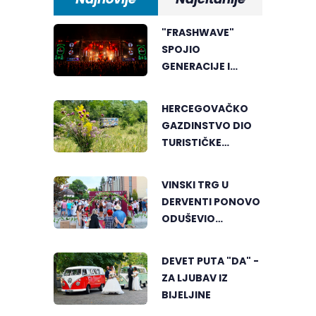
"FRASHWAVE"
SPOJIO
GENERACIJE I
ENERGIJU KOJA SE
MALO GDJE NALAZI
HERCEGOVAČKO
GAZDINSTVO DIO
TURISTIČKE
PONUDE
NACIONALNE
VINSKI TRG U
GEOGRAFIJE
DERVENTI PONOVO
ODUŠEVIO
POSJETIOCE
DEVET PUTA "DA" -
ZA LJUBAV IZ
BIJELJINE