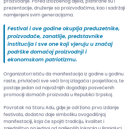
proizvodnje. Pored izložbenog dijela, planirane su i
prezentacije, druženje sa proizvođačima, kao i sadržaji
namijenjeni svim generacijama.
Festival i ove godine okuplja preduzetnike,
proizvođače, zanatlije, predstavnike
institucija i sve one koji vjeruju u značaj
podrške domaćoj proizvodnji i
ekonomskom patriotizmu.
Organizatori ističu da manifestacija iz godine u godinu
raste, privlačeći sve veći broj izlagača i posjetilaca, te
postaje jedan od najvažnijih događaja posvećenih
promociji domaćih proizvoda u Republici Srpskoj.
Povratak na Staru Adu, gdje je održano prvo izdanje
festivala, dodatno daje simboliku ovogodišnjoj
manifestaciji, koja će spojiti tradiciju, kvalitet i
zajedništvo na jednoj od najljepših lokacija u Banjaluci.