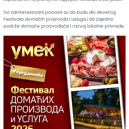
Svi zainteresovani pozvani su da budu dio devetog
Festivala domaćih proizvoda i usluga i da zajedno
podrže domaće proizvođače i razvoj lokalne privrede.