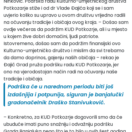
Ninković. Podrška radu Kulturno-umjetničkog društva
Potkozarje stiže i od dr Vlade Đajića koji se i sam
uvjerio koliko su upravo u ovom društvu vrijedno radili
na očuvanju tradicije i običaja ovog kraja. – Došao sam
ovdje večeras da podržim KUD Potkozrje, ali i u mjesto
u kojem žive dobri domaćini, ljudi patriote.
Istovremeno, došao sam da podržim finansijski ovo
Kulturno-umjetničko društvo i mislim da svi trebamo
da damo doprinos, gajenju naših običaja – rekao je
Đajić Grad pruža podršku radu KUD Potkozarje, jer
ono na vjerodostojan način radi na očuvanju naše
tradicije i običaja.
Podrška će u narednom periodu biti još
izdašnjija i potpunija, siguran je banjalučki
gradonačelnik Draško Stanivuković.
– Konkretno, za KUD Potkozrje dogovorili smo da će
ubuduće imati puno snažniju i odvažniju podršku
Grada Banjaluka nego što je to bilo u ovih šest godina