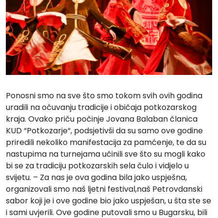
Ponosni smo na sve što smo tokom svih ovih godina
uradili na očuvanju tradicije i običaja potkozarskog
kraja. Ovako priču počinje Jovana Balaban članica
KUD “Potkozarje“, podsjetivši da su samo ove godine
priredili nekoliko manifestacija za pamćenje, te da su
nastupima na turnejama učinili sve što su mogli kako
bi se za tradiciju potkozarskih sela čulo i vidjelo u
svijetu. – Za nas je ova godina bila jako uspješna,
organizovali smo naš ljetni festival,naš Petrovdanski
sabor koji je i ove godine bio jako uspješan, u šta ste se
i sami uvjerili. Ove godine putovali smo u Bugarsku, bili