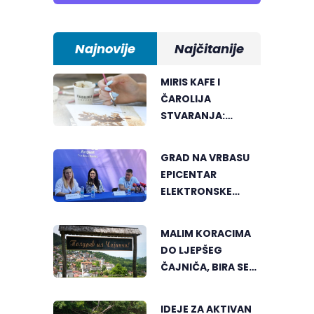
Najnovije
Najčitanije
MIRIS KAFE I
ČAROLIJA
STVARANJA:
OTKRIJTE NOVI VID
UMJETNOSTI U
GRAD NA VRBASU
BANJALUCI
EPICENTAR
ELEKTRONSKE
MUZIKE REGIONA
MALIM KORACIMA
DO LJEPŠEG
ČAJNIČA, BIRA SE
NAJLJEPŠI KUTAK
IDEJE ZA AKTIVAN