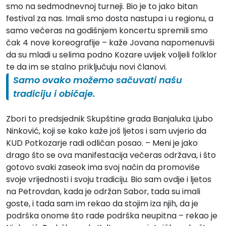
smo na sedmodnevnoj turneji. Bio je to jako bitan
festival za nas. Imali smo dosta nastupa i u regionu, a
samo večeras na godišnjem koncertu spremili smo
čak 4 nove koreografije – kaže Jovana napomenuvši
da su mladi u selima podno Kozare uvijek voljeli folklor
te da im se stalno priključuju novi članovi.
Samo ovako možemo sačuvati našu
tradiciju i običaje.
Zbori to predsjednik Skupštine grada Banjaluka Ljubo
Ninković, koji se kako kaže još ljetos i sam uvjerio da
KUD Potkozarje radi odličan posao. – Meni je jako
drago što se ova manifestacija večeras održava, i što
gotovo svaki zaseok ima svoj način da promoviše
svoje vrijednosti i svoju tradiciju. Bio sam ovdje i ljetos
na Petrovdan, kada je održan Sabor, tada su imali
goste, i tada sam im rekao da stojim iza njih, da je
podrška onome što rade podrška neupitna – rekao je