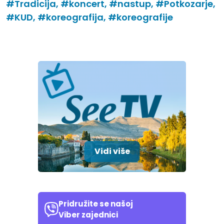
#Tradicija,
#koncert,
#nastup,
#Potkozarje,
#KUD,
#koreografija,
#koreografije
Vidi više
Pridružite se našoj
Viber zajednici