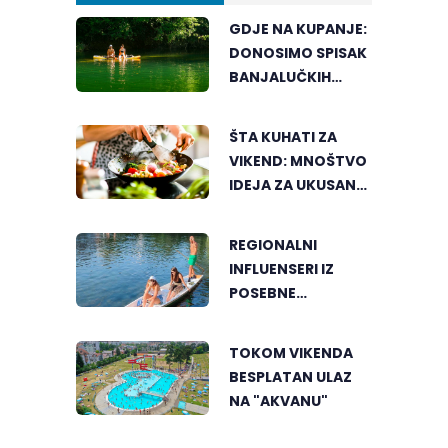
GDJE NA KUPANJE:
DONOSIMO SPISAK
BANJALUČKIH
MJESTA ZA
OSVJEŽENJE
ŠTA KUHATI ZA
TEKOM LJETNIH
VIKEND: MNOŠTVO
VRUĆINA
IDEJA ZA UKUSAN
PORODIČNI RUČAK
REGIONALNI
INFLUENSERI IZ
POSEBNE
PERSPEKTIVE
UPOZNALI
TOKOM VIKENDA
BANJALUKU
BESPLATAN ULAZ
NA "AKVANU"