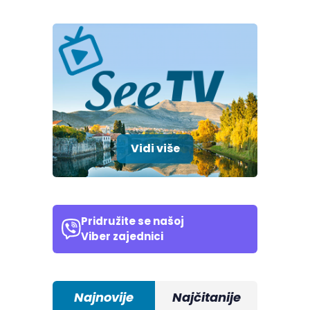
Vidi više
Pridružite se našoj
Viber zajednici
Najnovije
Najčitanije