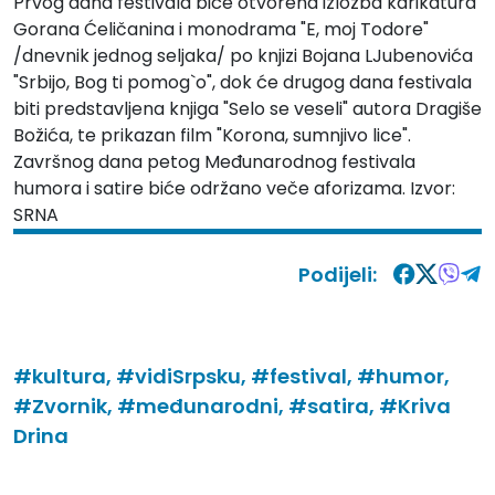
Prvog dana festivala biće otvorena izložba karikatura
Gorana Ćeličanina i monodrama "E, moj Todore"
/dnevnik jednog seljaka/ po knjizi Bojana LJubenovića
"Srbijo, Bog ti pomog`o", dok će drugog dana festivala
biti predstavljena knjiga "Selo se veseli" autora Dragiše
Božića, te prikazan film "Korona, sumnjivo lice".
Završnog dana petog Međunarodnog festivala
humora i satire biće održano veče aforizama. Izvor:
SRNA
Podijeli:
#kultura,
#vidiSrpsku,
#festival,
#humor,
#Zvornik,
#međunarodni,
#satira,
#Kriva
Drina