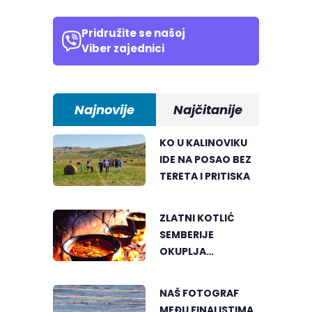
Pridružite se našoj
Viber zajednici
Najnovije
Najčitanije
KO U KALINOVIKU
IDE NA POSAO BEZ
TERETA I PRITISKA
ZLATNI KOTLIĆ
SEMBERIJE
OKUPLJA
LJUBITELJE
RIBLJEG PAPRIKAŠA
NAŠ FOTOGRAF
U DVOROVIMA
MEĐU FINALISTIMA