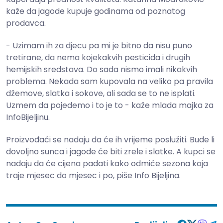
kaže da jagode kupuje godinama od poznatog
prodavca.
- Uzimam ih za djecu pa mi je bitno da nisu puno
tretirane, da nema kojekakvih pesticida i drugih
hemijskih sredstava. Do sada nismo imali nikakvih
problema. Nekada sam kupovala na veliko pa pravila
džemove, slatka i sokove, ali sada se to ne isplati.
Uzmem da pojedemo i to je to - kaže mlada majka za
InfoBijeljinu.
Proizvođači se nadaju da će ih vrijeme poslužiti. Bude li
dovoljno sunca i jagode će biti zrele i slatke. A kupci se
nadaju da će cijena padati kako odmiče sezona koja
traje mjesec do mjesec i po, piše
Info Bijeljina
.