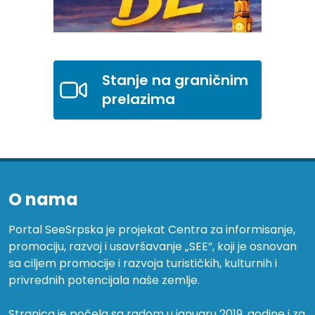
Stanje na graničnim
prelazima
O nama
Portal SeeSrpska je projekat Centra za informisanje,
promociju, razvoj i usavršavanje „SEE”, koji je osnovan
sa ciljem promocije i razvoja turističkih, kulturnih i
privrednih potencijala naše zemlje.
Stranica je počela sa radom u januaru 2019. godine i za