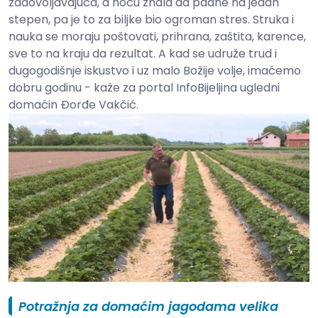
zadovoljavajuća, a noću znala da padne na jedan
stepen, pa je to za biljke bio ogroman stres. Struka i
nauka se moraju poštovati, prihrana, zaštita, karence,
sve to na kraju da rezultat. A kad se udruže trud i
dugogodišnje iskustvo i uz malo Božije volje, imaćemo
dobru godinu - kaže za portal InfoBijeljina ugledni
domaćin Đorđe Vakčić.
Potražnja za domaćim jagodama velika