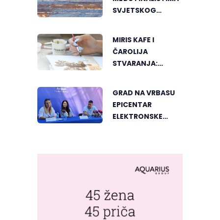
SVJETSKOG
"GREENSTORM
PHOTOGRAPHY"
MIRIS KAFE I
FESTIVALA U
ČAROLIJA
MONGOLIJI
STVARANJA:
OTKRIJTE NOVI VID
UMJETNOSTI U
GRAD NA VRBASU
BANJALUCI
EPICENTAR
ELEKTRONSKE
MUZIKE REGIONA