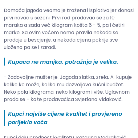
Domaća jagoda veoma je tražena i isplativa jer donosi
prvi novac u sezoni. Prvi rod prodavao se za 10
maraka a sada već kilogram košta 6 - 5, pa i četiri
marke. Sa ovim voćem nema pravila nekada se
prodaje u bescjenje, a nekada cijena pokrije sve
uloženo pa se i zaradi.
Kupaca ne manjka, potražnja je velika.
- Zadovoljne mušterije. Jagoda slatka, zrela. A kupuje
koliko ko može, koliko mu dozvoljava kućni budžet.
Neko pola kilograma, neko kilogram i više. Uglavnom
proda se - kaže prodavačica Svjetlana Vidaković.
Kupci najviše cijene kvalitet i provjereno
porijeklo voća
Kupci daju prednost kvalitetu. Katarina Modraković