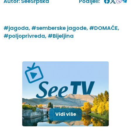
Autor:
SeeSrpska
Podijeli:
#jagoda,
#semberske jagode,
#DOMAĆE,
#poljoprivreda,
#Bijeljina
Vidi više