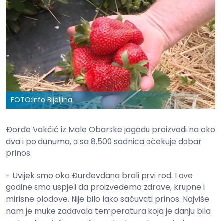
FOTO:
Info Bijeljina
Đorđe Vakčić iz Male Obarske jagodu proizvodi na oko
dva i po dunuma, a sa 8.500 sadnica očekuje dobar
prinos.
- Uvijek smo oko Đurđevdana brali prvi rod. I ove
godine smo uspjeli da proizvedemo zdrave, krupne i
mirisne plodove. Nije bilo lako sačuvati prinos. Najviše
nam je muke zadavala temperatura koja je danju bila