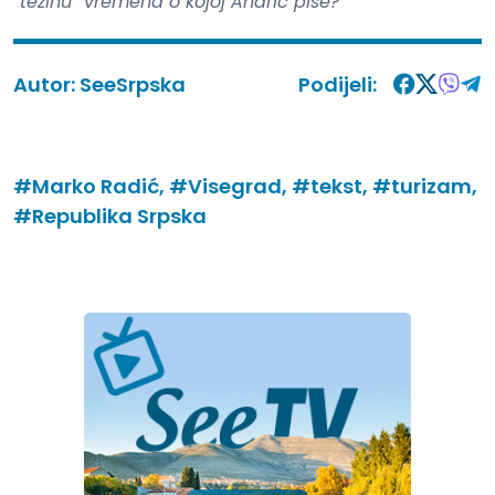
“težinu” vremena o kojoj Andrić piše?
Autor:
SeeSrpska
Podijeli:
#Marko Radić,
#Visegrad,
#tekst,
#turizam,
#Republika Srpska