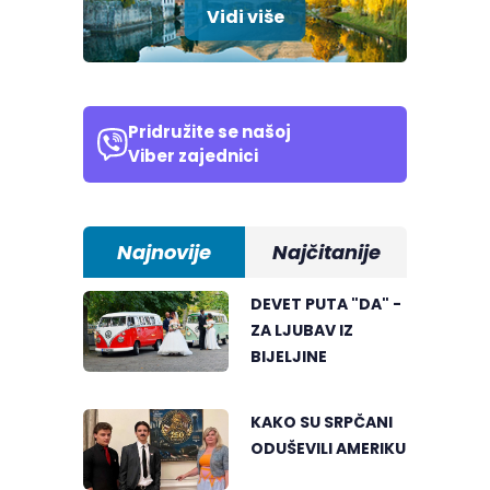
Vidi više
Pridružite se našoj
Viber zajednici
Najnovije
Najčitanije
DEVET PUTA "DA" -
ZA LJUBAV IZ
BIJELJINE
KAKO SU SRPČANI
ODUŠEVILI AMERIKU