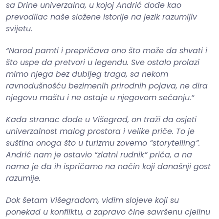
sa Drine univerzalna, u kojoj Andrić dođe kao
prevodilac naše složene istorije na jezik razumljiv
svijetu.
“Narod pamti i prepričava ono što može da shvati i
što uspe da pretvori u legendu. Sve ostalo prolazi
mimo njega bez dubljeg traga, sa nekom
ravnodušnošću bezimenih prirodnih pojava, ne dira
njegovu maštu i ne ostaje u njegovom sećanju.”
Kada stranac dođe u Višegrad, on traži da osjeti
univerzalnost malog prostora i velike priče. To je
suština onoga što u turizmu zovemo “storytelling”.
Andrić nam je ostavio “zlatni rudnik” priča, a na
nama je da ih ispričamo na način koji današnji gost
razumije.
Dok šetam Višegradom, vidim slojeve koji su
ponekad u konfliktu, a zapravo čine savršenu cjelinu