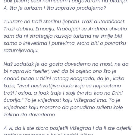
Dok pišem, sebi namećem i odgovaram na pitanja.
A, šta je turizam i šta zapravo prodajemo?
Turizam ne traži sterilnu ljepotu. Traži autentičnost.
Traži dubinu. Emociju. Vraćajući se Andriću, shvatio
sam da ni strategija razvoja turizma ne smije biti
samo o krevetima i putevima. Mora biti o povratku
razumijevanju.
Naš zadatak je da gosta dovedemo na most, ne da
bi napravio “selfie”, već da bi osjetio ono što je
Andrić pisao u tišini ratnog Beograda, da je , kako
kaže, “život neshvatljivo čudo koje se neprestano
troši i osipa, a ipak traje i stoji čvrsto, kao na Drini
ćuprija.” To je vrijednost koju Višegrad ima. To je
vrijednost koju moramo da ponudimo svijetu koje
želimo da dovedemo.
A vi, da li ste skoro posjetili Višegrad i da li ste osjetili