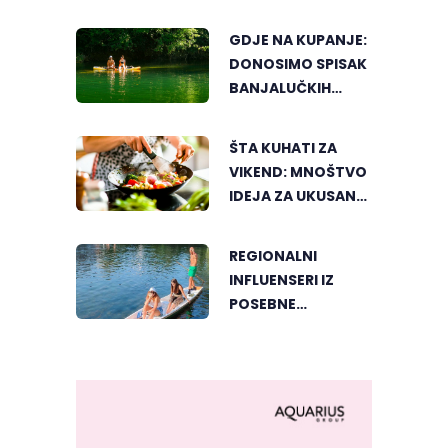
GDJE NA KUPANJE:
DONOSIMO SPISAK
BANJALUČKIH
MJESTA ZA
OSVJEŽENJE
ŠTA KUHATI ZA
TEKOM LJETNIH
VIKEND: MNOŠTVO
VRUĆINA
IDEJA ZA UKUSAN
PORODIČNI RUČAK
REGIONALNI
INFLUENSERI IZ
POSEBNE
PERSPEKTIVE
UPOZNALI
BANJALUKU