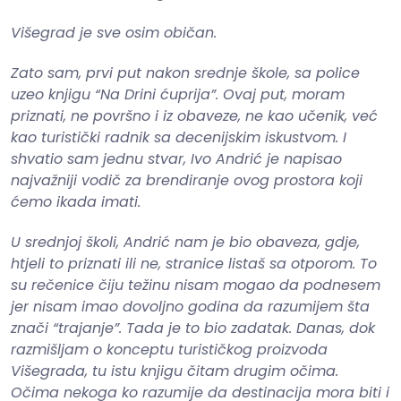
Višegrad je sve osim običan.
Zato sam, prvi put nakon srednje škole, sa police
uzeo knjigu “Na Drini ćuprija”. Ovaj put, moram
priznati, ne površno i iz obaveze, ne kao učenik, već
kao turistički radnik sa decenijskim iskustvom. I
shvatio sam jednu stvar, Ivo Andrić je napisao
najvažniji vodič za brendiranje ovog prostora koji
ćemo ikada imati.
U srednjoj školi, Andrić nam je bio obaveza, gdje,
htjeli to priznati ili ne, stranice listaš sa otporom. To
su rečenice čiju težinu nisam mogao da podnesem
jer nisam imao dovoljno godina da razumijem šta
znači “trajanje”. Tada je to bio zadatak. Danas, dok
razmišljam o konceptu turističkog proizvoda
Višegrada, tu istu knjigu čitam drugim očima.
Očima nekoga ko razumije da destinacija mora biti i