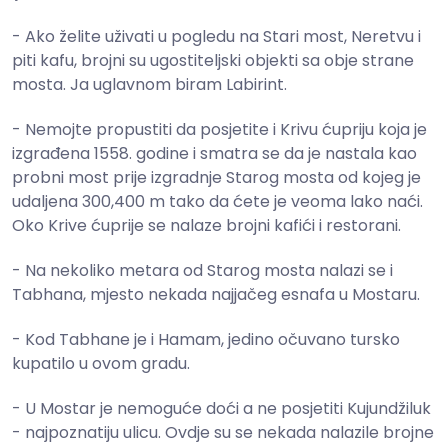
- Ako želite uživati u pogledu na Stari most, Neretvu i
piti kafu, brojni su ugostiteljski objekti sa obje strane
mosta. Ja uglavnom biram Labirint.
- Nemojte propustiti da posjetite i Krivu ćupriju koja je
izgrađena 1558. godine i smatra se da je nastala kao
probni most prije izgradnje Starog mosta od kojeg je
udaljena 300,400 m tako da ćete je veoma lako naći.
Oko Krive ćuprije se nalaze brojni kafići i restorani.
- Na nekoliko metara od Starog mosta nalazi se i
Tabhana, mjesto nekada najjačeg esnafa u Mostaru.
- Kod Tabhane je i Hamam, jedino očuvano tursko
kupatilo u ovom gradu.
- U Mostar je nemoguće doći a ne posjetiti Kujundžiluk
- najpoznatiju ulicu. Ovdje su se nekada nalazile brojne