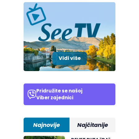
Vidi više
Pridružite se našoj
Viber zajednici
Najnovije
Najčitanije