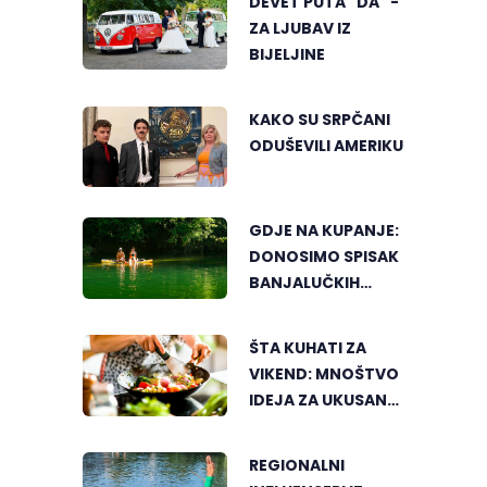
DEVET PUTA "DA" -
ZA LJUBAV IZ
BIJELJINE
KAKO SU SRPČANI
ODUŠEVILI AMERIKU
GDJE NA KUPANJE:
DONOSIMO SPISAK
BANJALUČKIH
MJESTA ZA
OSVJEŽENJE
ŠTA KUHATI ZA
TEKOM LJETNIH
VIKEND: MNOŠTVO
VRUĆINA
IDEJA ZA UKUSAN
PORODIČNI RUČAK
REGIONALNI