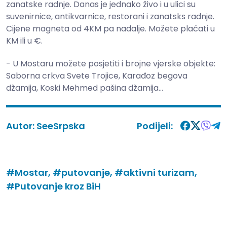
zanatske radnje. Danas je jednako živo i u ulici su
suvenirnice, antikvarnice, restorani i zanatsks radnje.
Cijene magneta od 4KM pa nadalje. Možete plaćati u
KM ili u €.
- U Mostaru možete posjetiti i brojne vjerske objekte:
Saborna crkva Svete Trojice, Karađoz begova
džamija, Koski Mehmed pašina džamija...
Autor:
SeeSrpska
Podijeli:
#Mostar,
#putovanje,
#aktivni turizam,
#Putovanje kroz BiH