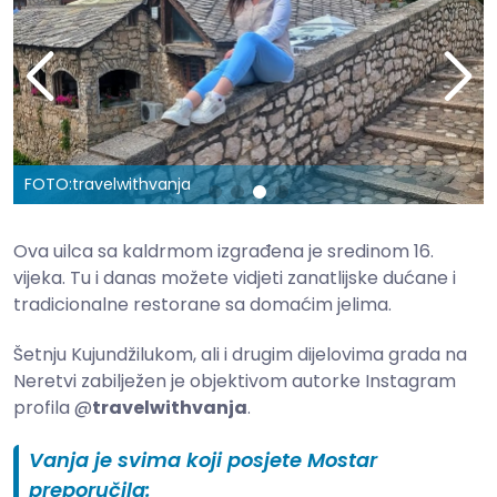
FOTO:
travelwithvanja
Ova uilca sa kaldrmom izgrađena je sredinom 16.
vijeka. Tu i danas možete vidjeti zanatlijske dućane i
tradicionalne restorane sa domaćim jelima.
Šetnju Kujundžilukom, ali i drugim dijelovima grada na
Neretvi zabilježen je objektivom autorke Instagram
profila @
travelwithvanja
.
Vanja je svima koji posjete Mostar
preporučila: