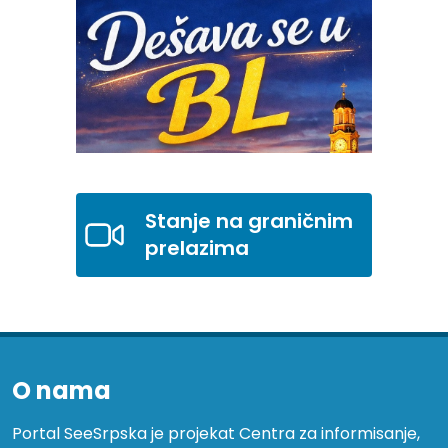
Stanje na graničnim
prelazima
O nama
Portal SeeSrpska je projekat Centra za informisanje,