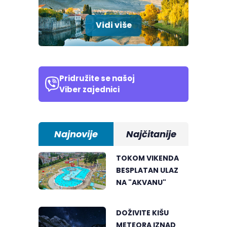
Vidi više
Pridružite se našoj
Viber zajednici
Najnovije
Najčitanije
TOKOM VIKENDA
BESPLATAN ULAZ
NA "AKVANU"
DOŽIVITE KIŠU
METEORA IZNAD