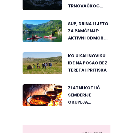
TRNOVAČKOG
JEZERA
SUP, DRINA I LJETO
ZA PAMĆENJE:
AKTIVNI ODMOR U
SRCU VIŠEGRADA
KO U KALINOVIKU
IDE NA POSAO BEZ
TERETA I PRITISKA
ZLATNI KOTLIĆ
SEMBERIJE
OKUPLJA
LJUBITELJE
RIBLJEG PAPRIKAŠA
U DVOROVIMA