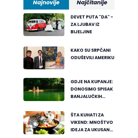
Najnovije
Najčitanije
DEVET PUTA "DA" -
ZA LJUBAV IZ
BIJELJINE
KAKO SU SRPČANI
ODUŠEVILI AMERIKU
GDJE NA KUPANJE:
DONOSIMO SPISAK
BANJALUČKIH
MJESTA ZA
OSVJEŽENJE
ŠTA KUHATI ZA
TEKOM LJETNIH
VIKEND: MNOŠTVO
VRUĆINA
IDEJA ZA UKUSAN
PORODIČNI RUČAK