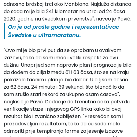
odnosno brdskoj trci oko Monblana. Najduža distanca
do sada mi je bila 241 kilometar na utrci od 24 časa
2020. godine na švedskom prvenstvu", naveo je Pavić.
On je od prošle godine i reprezentativac
Švedske u ultramaratonu.
"Ovo mi je bio prvi put da se oprobam u ovakvom
izazovu, tako da sam imao i veliki respekt za ovu
dužinu. Unaprijed sam napravio plan i prognoza je bila
da dođem do cilja između 61 i 63 časa, što se na kraju
pokazalo tačnim i plan je bio dobar. U cilj sam došao
za 62 časa, 24 minuta i 39 sekundi, što bi značilo da
sam srušio stari rekord za ukupno osam časova",
naglasio je Pavić. Dodao je da trenutno čeka potvrdu
verifikacije staze i njegovog GPS linka kako bi ovaj
rezultat bio i zvanično zabilježen. "Presrećan sam i
prezadovoljan rezultatom, tako da ću sada malo
odmoriti prije tempiranja forme za jesenje izazove