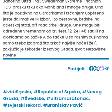
Jahorina Ultra Trail, Swedeman Extreme Triathlon,
TDS, brdsku trku oko Monblana i mnoge druge. Ono
što je pozitivno na ultratrkama i trčanjem uopšteno
jeste da imaš veliki izbor, i to cestovne, brdske, na
atletskoj stazi, off road trke i druge. One mogu biti
određene vremenom od tri, šest, 12, 24 i 48 sati ili na
dionicama od tačke A do tačke B sa raznim dužinama,
samo treba izabrati šta trkač najviše hoće i želi",
zaključio je rekorder iz Novog Grada. Izvor: Nezavisne
novine
Podijeli:
#vidiSrpsku,
#Republic of Srpska,
#Novog
Grada,
#Švedske,
#ultramaratonac,
#svjetski rekord,
#Branislav Pavić