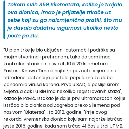
Tokom svih 359 kilometara, koliko je trajala
ova dionica, imao je prijatelje trkače uz
sebe koji su ga naizmjenično pratili, što mu
je davalo dodatnu sigurnost ukoliko nešto
pođe po zlu.
"U plan trke je bio uključen i automobil podrške sa
mojim stvarima i prehranom, tako da sam imao
kontrolne stanice na svakih 10 ili 20 kilometara.
Fastest Known Time ili najbrže poznato vrijeme na
određenoj distanci je postalo popularno za doba
pandemije virusa korona. Prvo u SAD, a poslije širom
svijeta, a čak i u BiH ima nekoliko registrovanih staza",
kazao je Pavić. Istakao je da je prvi ultramaraton koji je
istrčao bila dionica od Zagreba preko Sljemena pod
nazivom "Blatersa" i to 2012. godine. "Prije ovog
rekorda, vremenska dionica koju sam najbrže istrčao
jeste 2015. godine, kada sam trčao 41 čas u trci UTMB,