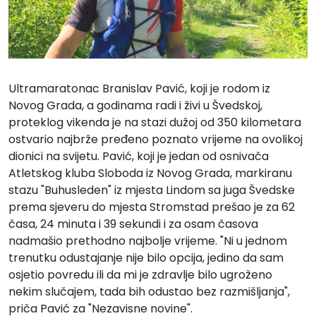
Ultramaratonac Branislav Pavić, koji je rodom iz
Novog Grada, a godinama radi i živi u Švedskoj,
proteklog vikenda je na stazi dužoj od 350 kilometara
ostvario najbrže pređeno poznato vrijeme na ovolikoj
dionici na svijetu. Pavić, koji je jedan od osnivača
Atletskog kluba Sloboda iz Novog Grada, markiranu
stazu "Buhusleden" iz mjesta Lindom sa juga Švedske
prema sjeveru do mjesta Stromstad prešao je za 62
časa, 24 minuta i 39 sekundi i za osam časova
nadmašio prethodno najbolje vrijeme. "Ni u jednom
trenutku odustajanje nije bilo opcija, jedino da sam
osjetio povredu ili da mi je zdravlje bilo ugroženo
nekim slučajem, tada bih odustao bez razmišljanja",
priča Pavić za "
Nezavisne novine
".