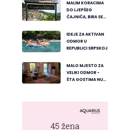
MALIM KORACIMA
DO LJEPŠEG
ČAJNIČA, BIRA SE
NAJLJEPŠI KUTAK
IDEJE ZA AKTIVAN
ODMOR U
REPUBLICI SRPSKOJ
MALO MJESTO ZA
VELIKI ODMOR -
ŠTA GOSTIMA NUDI
DUBIČKI "ZELENI
HORIZONT"