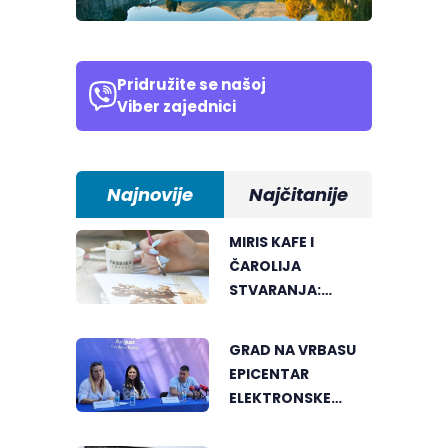
Pridružite se našoj
Viber zajednici
Najnovije
Najčitanije
MIRIS KAFE I
ČAROLIJA
STVARANJA:
OTKRIJTE NOVI VID
UMJETNOSTI U
GRAD NA VRBASU
BANJALUCI
EPICENTAR
ELEKTRONSKE
MUZIKE REGIONA