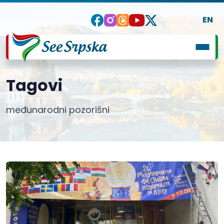
EN
Tagovi
međunarodni pozorišni