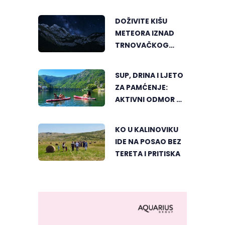
DOŽIVITE KIŠU
METEORA IZNAD
TRNOVAČKOG
JEZERA
SUP, DRINA I LJETO
ZA PAMĆENJE:
AKTIVNI ODMOR U
SRCU VIŠEGRADA
KO U KALINOVIKU
IDE NA POSAO BEZ
TERETA I PRITISKA