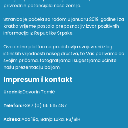
privrednih potencijala naše zemlje.
Stranica je počela sa radom u januaru 2019. godine i za
kratko vrijeme postala prepoznatljiv izvor pozitivnih
informacija iz Republike Srpske.
Ova online platforma predstavlja svojevrsni izlog
istinskih vrijednosti našeg društva, te Vas pozivamo da
svojim pričama, fotografijama i sugestijama učinite
našu prezentaciju boljom.
Impresum i kontakt
Urednik:
Davorin Tomić
Telefon:
+387 (0) 65 515 487
Adresa:
Ada 19a, Banja Luka, RS/BiH