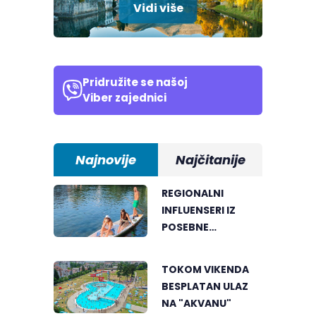
Vidi više
Pridružite se našoj
Viber zajednici
Najnovije
Najčitanije
REGIONALNI
INFLUENSERI IZ
POSEBNE
PERSPEKTIVE
UPOZNALI
TOKOM VIKENDA
BANJALUKU
BESPLATAN ULAZ
NA "AKVANU"