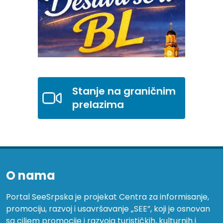
Stanje na graničnim
prelazima
O nama
Portal SeeSrpska je projekat Centra za informisanje,
promociju, razvoj i usavršavanje „SEE”, koji je osnovan
sa ciljem promocije i razvoja turističkih, kulturnih i