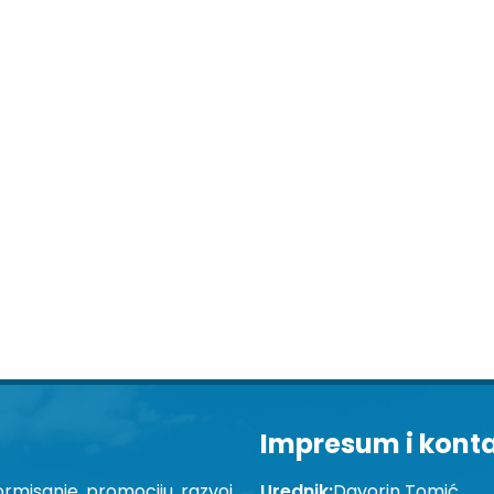
Impresum i kont
ormisanje, promociju, razvoj
Urednik:
Davorin Tomić