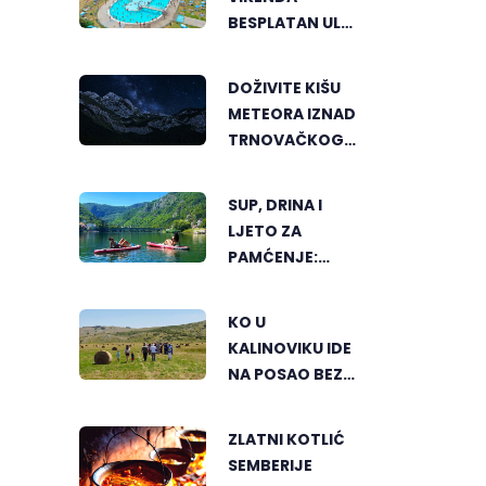
BESPLATAN ULAZ
NA "AKVANU"
DOŽIVITE KIŠU
METEORA IZNAD
TRNOVAČKOG
JEZERA
SUP, DRINA I
LJETO ZA
PAMĆENJE:
AKTIVNI ODMOR
U SRCU
KO U
VIŠEGRADA
KALINOVIKU IDE
NA POSAO BEZ
TERETA I
PRITISKA
ZLATNI KOTLIĆ
SEMBERIJE