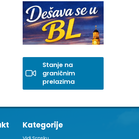
Stanje na
graničnim
prelazima
akt
Kategorije
Vidi Srpsku