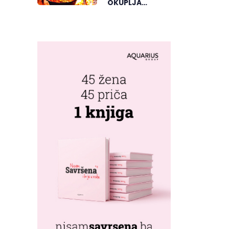
OKUPLJA
LJUBITELJE
RIBLJEG
PAPRIKAŠA U
DVOROVIMA