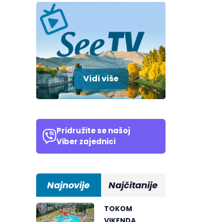
Vidi više
Pridružite se našoj
Viber zajednici
Najnovije
Najčitanije
TOKOM
VIKENDA