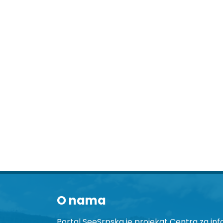
O nama
Portal SeeSrpska je projekat Centra za inf