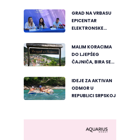
OTKRIJTE NOVI VID
UMJETNOSTI U
GRAD NA VRBASU
BANJALUCI
EPICENTAR
ELEKTRONSKE
MUZIKE REGIONA
MALIM KORACIMA
DO LJEPŠEG
ČAJNIČA, BIRA SE
NAJLJEPŠI KUTAK
IDEJE ZA AKTIVAN
ODMOR U
REPUBLICI SRPSKOJ