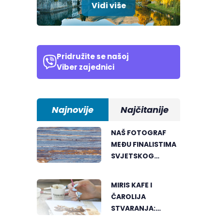
Vidi više
Pridružite se našoj
Viber zajednici
Najnovije
Najčitanije
NAŠ FOTOGRAF
MEĐU FINALISTIMA
SVJETSKOG
"GREENSTORM
PHOTOGRAPHY"
MIRIS KAFE I
FESTIVALA U
ČAROLIJA
MONGOLIJI
STVARANJA: