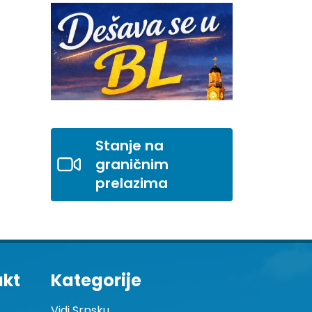
Stanje na
graničnim
prelazima
akt
Kategorije
Vidi Srpsku