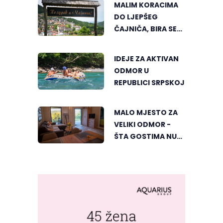
MALIM KORACIMA
DO LJEPŠEG
ČAJNIČA, BIRA SE
NAJLJEPŠI KUTAK
IDEJE ZA AKTIVAN
ODMOR U
REPUBLICI SRPSKOJ
MALO MJESTO ZA
VELIKI ODMOR -
ŠTA GOSTIMA NUDI
DUBIČKI "ZELENI
HORIZONT"