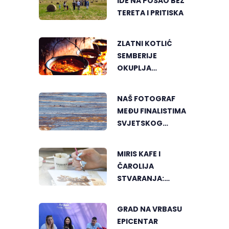
IDE NA POSAO BEZ
TERETA I PRITISKA
ZLATNI KOTLIĆ
SEMBERIJE
OKUPLJA
LJUBITELJE
RIBLJEG PAPRIKAŠA
NAŠ FOTOGRAF
U DVOROVIMA
MEĐU FINALISTIMA
SVJETSKOG
"GREENSTORM
PHOTOGRAPHY"
MIRIS KAFE I
FESTIVALA U
ČAROLIJA
MONGOLIJI
STVARANJA:
OTKRIJTE NOVI VID
UMJETNOSTI U
GRAD NA VRBASU
BANJALUCI
EPICENTAR