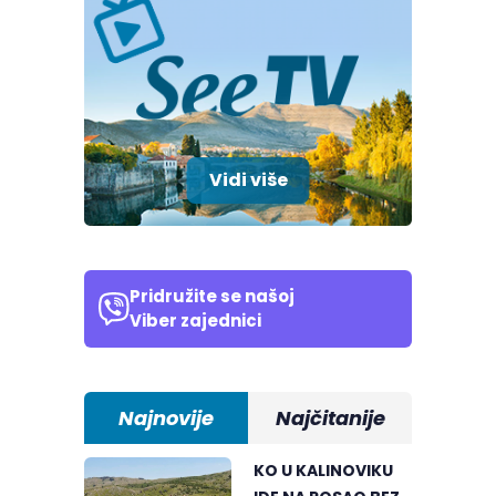
Vidi više
Pridružite se našoj
Viber zajednici
Najnovije
Najčitanije
KO U KALINOVIKU