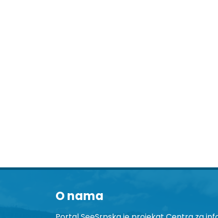
O nama
Portal SeeSrpska je projekat Centra za inf