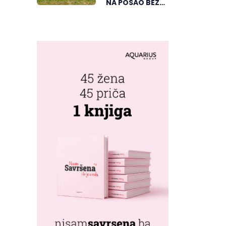
NA POSAO BEZ
TERETA I
PRITISKA