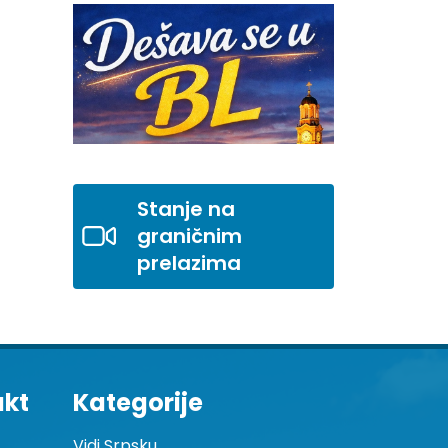
Stanje na
graničnim
prelazima
akt
Kategorije
Vidi Srpsku