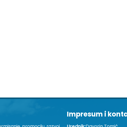
Impresum i kont
ormisanje, promociju, razvoj
Urednik:
Davorin Tomić