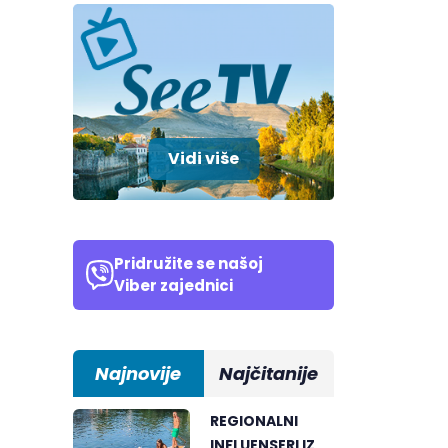
Vidi više
Pridružite se našoj
Viber zajednici
Najnovije
Najčitanije
REGIONALNI
INFLUENSERI IZ