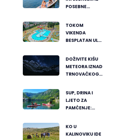
POSEBNE
PERSPEKTIVE
UPOZNALI
TOKOM
BANJALUKU
VIKENDA
BESPLATAN ULAZ
NA "AKVANU"
DOŽIVITE KIŠU
METEORA IZNAD
TRNOVAČKOG
JEZERA
SUP, DRINA I
LJETO ZA
PAMĆENJE:
AKTIVNI ODMOR
U SRCU
KO U
VIŠEGRADA
KALINOVIKU IDE