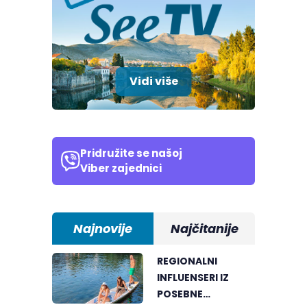
Vidi više
Pridružite se našoj
Viber zajednici
Najnovije
Najčitanije
REGIONALNI
INFLUENSERI IZ
POSEBNE