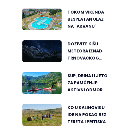
PERSPEKTIVE
UPOZNALI
TOKOM VIKENDA
BANJALUKU
BESPLATAN ULAZ
NA "AKVANU"
DOŽIVITE KIŠU
METEORA IZNAD
TRNOVAČKOG
JEZERA
SUP, DRINA I LJETO
ZA PAMĆENJE:
AKTIVNI ODMOR U
SRCU VIŠEGRADA
KO U KALINOVIKU
IDE NA POSAO BEZ
TERETA I PRITISKA