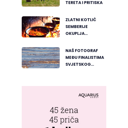
TERETA I PRITISKA
ZLATNI KOTLIĆ
SEMBERIJE
OKUPLJA
LJUBITELJE
RIBLJEG PAPRIKAŠA
NAŠ FOTOGRAF
U DVOROVIMA
MEĐU FINALISTIMA
SVJETSKOG
"GREENSTORM
PHOTOGRAPHY"
FESTIVALA U
MONGOLIJI