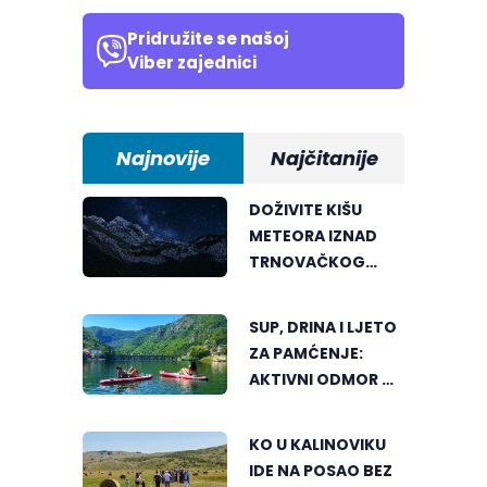
Pridružite se našoj
Viber zajednici
Najnovije
Najčitanije
DOŽIVITE KIŠU
METEORA IZNAD
TRNOVAČKOG
JEZERA
SUP, DRINA I LJETO
ZA PAMĆENJE:
AKTIVNI ODMOR U
SRCU VIŠEGRADA
KO U KALINOVIKU
IDE NA POSAO BEZ