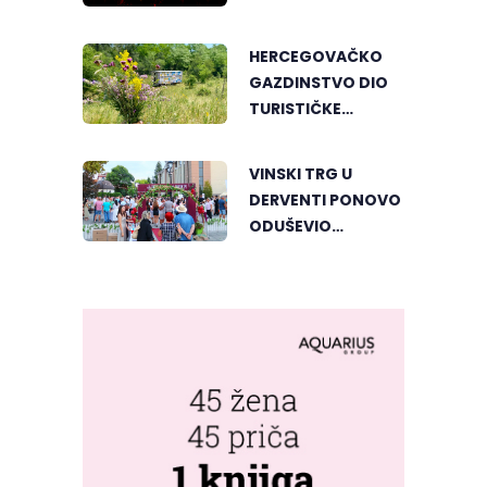
ENERGIJU KOJA SE
MALO GDJE NALAZI
HERCEGOVAČKO
GAZDINSTVO DIO
TURISTIČKE
PONUDE
NACIONALNE
VINSKI TRG U
GEOGRAFIJE
DERVENTI PONOVO
ODUŠEVIO
POSJETIOCE