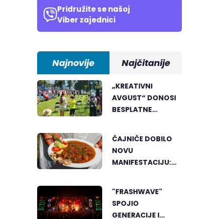
Pridružite se našoj
Viber zajednici
Najnovije
Najčitanije
„KREATIVNI
AVGUST“ DONOSI
BESPLATNE
RADIONICE ZA
DJECU I MLADE
ČAJNIČE DOBILO
NOVU
MANIFESTACIJU:
LOVAČKI KOTLIĆ
OKUPIO LJUBITELJE
"FRASHWAVE"
DOBROG
SPOJIO
ZALOGAJA
GENERACIJE I