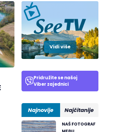
Vidi više
Pridružite se našoj
Viber zajednici
E
Najnovije
Najčitanije
NAŠ FOTOGRAF
MEĐU