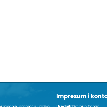
Impresum i kont
ormisanje, promociju, razvoj
Urednik:
Davorin Tomić