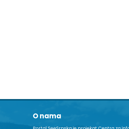
O nama
Portal SeeSrpska je projekat Centra za inf