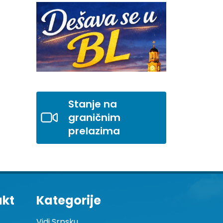
Stanje na
graničnim
prelazima
akt
Kategorije
Vidi Srpsku