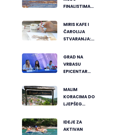
FINALISTIMA
SVJETSKOG
"GREENSTORM
MIRIS KAFE I
PHOTOGRAPHY"
ČAROLIJA
FESTIVALA U
STVARANJA:
MONGOLIJI
OTKRIJTE NOVI
VID
GRAD NA
UMJETNOSTI U
VRBASU
BANJALUCI
EPICENTAR
ELEKTRONSKE
MUZIKE REGIONA
MALIM
KORACIMA DO
LJEPŠEG
ČAJNIČA, BIRA
SE NAJLJEPŠI
IDEJE ZA
KUTAK
AKTIVAN