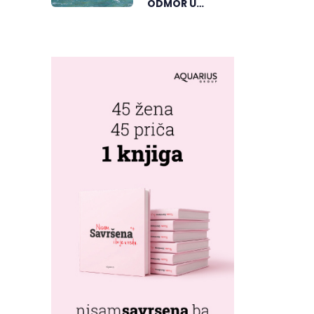
ODMOR U
REPUBLICI
SRPSKOJ