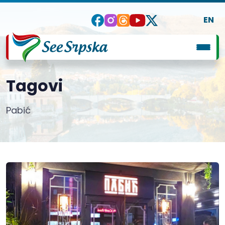
EN
Tagovi
Pabić