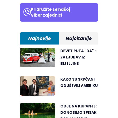
Pridružite se našoj
Viber zajednici
Najnovije
Najčitanije
DEVET PUTA "DA" -
ZA LJUBAV IZ
BIJELJINE
KAKO SU SRPČANI
ODUŠEVILI AMERIKU
GDJE NA KUPANJE:
DONOSIMO SPISAK