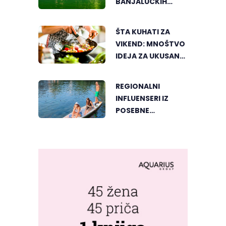
BANJALUČKIH
MJESTA ZA
OSVJEŽENJE
ŠTA KUHATI ZA
TEKOM LJETNIH
VIKEND: MNOŠTVO
VRUĆINA
IDEJA ZA UKUSAN
PORODIČNI RUČAK
REGIONALNI
INFLUENSERI IZ
POSEBNE
PERSPEKTIVE
UPOZNALI
BANJALUKU