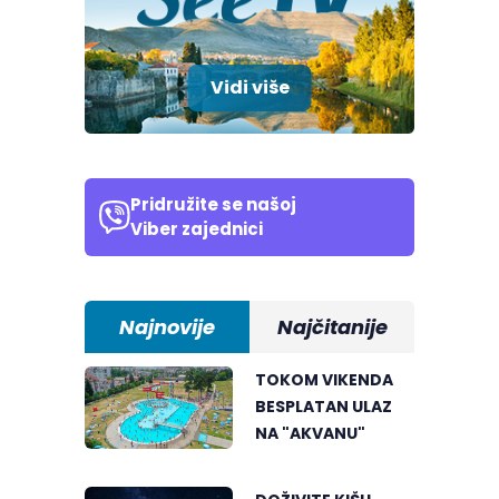
Vidi više
Pridružite se našoj
Viber zajednici
Najnovije
Najčitanije
TOKOM VIKENDA
BESPLATAN ULAZ
NA "AKVANU"