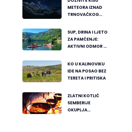
DOŽIVITE KIŠU
METEORA IZNAD
TRNOVAČKOG
JEZERA
SUP, DRINA I LJETO
ZA PAMĆENJE:
AKTIVNI ODMOR U
SRCU VIŠEGRADA
KO U KALINOVIKU
IDE NA POSAO BEZ
TERETA I PRITISKA
ZLATNI KOTLIĆ
SEMBERIJE
OKUPLJA
LJUBITELJE
RIBLJEG PAPRIKAŠA
U DVOROVIMA