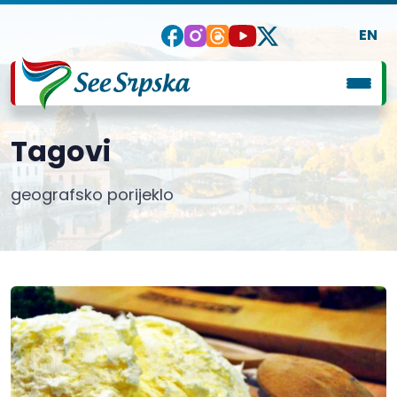
EN
Tagovi
geografsko porijeklo