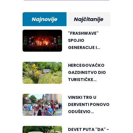
Najnovije
Najčitanije
"FRASHWAVE"
SPOJIO
GENERACIJE I
ENERGIJU KOJA SE
MALO GDJE NALAZI
HERCEGOVAČKO
GAZDINSTVO DIO
TURISTIČKE
PONUDE
NACIONALNE
VINSKI TRG U
GEOGRAFIJE
DERVENTI PONOVO
ODUŠEVIO
POSJETIOCE
DEVET PUTA "DA" -