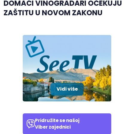
DOMAĆI VINOGRADARI OČEKUJU
ZAŠTITU U NOVOM ZAKONU
Vidi više
Pridružite se našoj
Viber zajednici