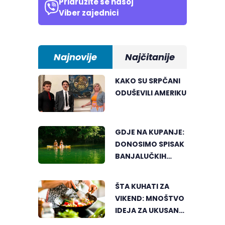
Pridružite se našoj
Viber zajednici
Najnovije
Najčitanije
KAKO SU SRPČANI
ODUŠEVILI AMERIKU
GDJE NA KUPANJE:
DONOSIMO SPISAK
BANJALUČKIH
MJESTA ZA
OSVJEŽENJE
ŠTA KUHATI ZA
TEKOM LJETNIH
VIKEND: MNOŠTVO
VRUĆINA
IDEJA ZA UKUSAN
PORODIČNI RUČAK