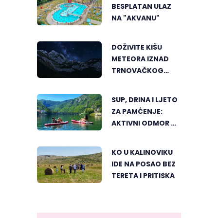
BANJALUKU
BESPLATAN ULAZ
NA "AKVANU"
DOŽIVITE KIŠU
METEORA IZNAD
TRNOVAČKOG
JEZERA
SUP, DRINA I LJETO
ZA PAMĆENJE:
AKTIVNI ODMOR U
SRCU VIŠEGRADA
KO U KALINOVIKU
IDE NA POSAO BEZ
TERETA I PRITISKA