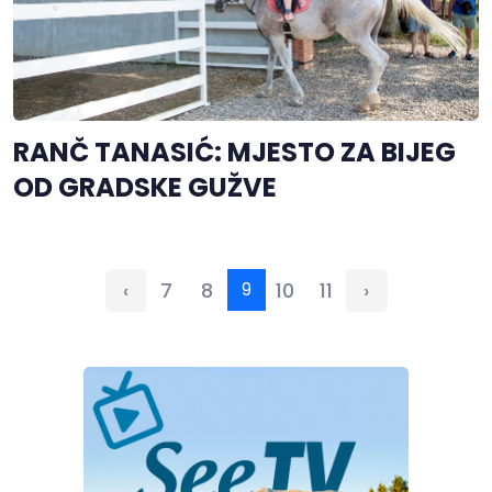
RANČ TANASIĆ: MJESTO ZA BIJEG
OD GRADSKE GUŽVE
‹
7
8
9
10
11
›