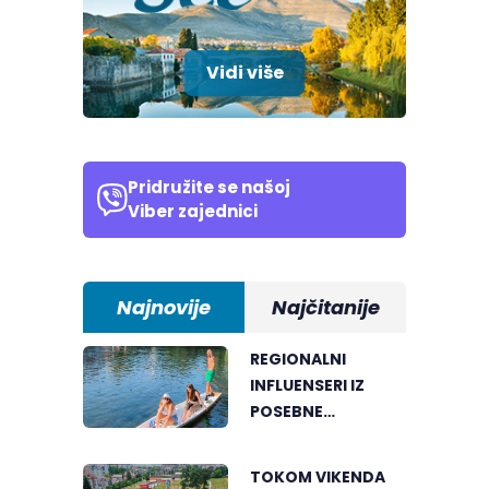
Vidi više
Pridružite se našoj
Viber zajednici
Najnovije
Najčitanije
REGIONALNI
INFLUENSERI IZ
POSEBNE
PERSPEKTIVE
UPOZNALI
TOKOM VIKENDA