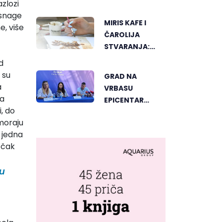
azlozi
SVJETSKOG
 snage
"GREENSTORM
MIRIS KAFE I
e, više
PHOTOGRAPHY"
ČAROLIJA
FESTIVALA U
STVARANJA:
MONGOLIJI
OTKRIJTE NOVI
d
VID
 su
GRAD NA
UMJETNOSTI U
a
VRBASU
BANJALUCI
da
EPICENTAR
, do
ELEKTRONSKE
 moraju
MUZIKE REGIONA
o jedna
 čak
su