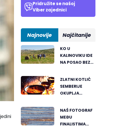
Pridružite se našoj
Viber zajednici
Najnovije
Najčitanije
KO U
KALINOVIKU IDE
NA POSAO BEZ
TERETA I
PRITISKA
ZLATNI KOTLIĆ
SEMBERIJE
OKUPLJA
LJUBITELJE
RIBLJEG
NAŠ FOTOGRAF
PAPRIKAŠA U
jedini
MEĐU
DVOROVIMA
FINALISTIMA