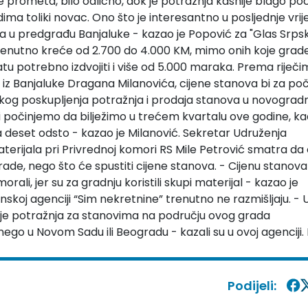
če prometa, bilo odlično, dok je potražnja kasnije blago po
ima toliki novac. Ono što je interesantno u posljednje vrij
ća u predgrađu Banjaluke - kazao je Popović za
"Glas Srps
trenutno kreće od 2.700 do 4.000 KM, mimo onih koje grad
tu potrebno izdvojiti i više od 5.000 maraka. Prema riječ
 iz Banjaluke Dragana Milanovića, cijene stanova bi za po
ikog poskupljenja potražnja i prodaja stanova u novogradn
ji počinjemo da bilježimo u trećem kvartalu ove godine, ka
a deset odsto - kazao je Milanović. Sekretar Udruženja
terijala pri Privrednoj komori RS Mile Petrović smatra da
rade, nego što će spustiti cijene stanova. - Cijenu stanov
li, jer su za gradnju koristili skupi materijal - kazao je
jinskoj agenciji “Sim nekretnine” trenutno ne razmišljaju. - 
 jer je potražnja za stanovima na području ovog grada
nego u Novom Sadu ili Beogradu - kazali su u ovoj agenciji. 
Podijeli: