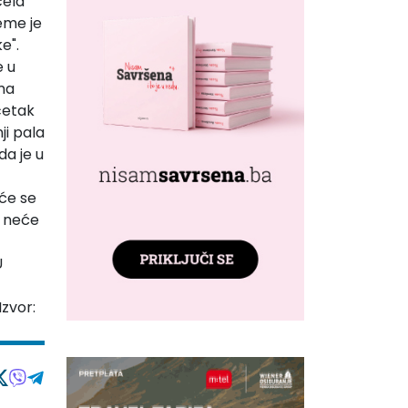
čela
eme je
ke"
.
e u
ima
četak
ji pala
da je u
 će se
a neće
U
Izvor: