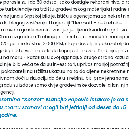
 porasle su i do 50 odsto i tako dostigle rekordni nivo, a r
te turbulencije na tržištu građevinskog materijala i radne
ine juna u Srpskoj bila je, ističu u agencijama za nekretnin
o do blagog zasićenja. U agenciji “Hercsoft - nekretnine
ina u ovom gradu neminovno, jer je cijena kvadrata gotovo
tan u izgradnji u Trebinju je trenutno nemoguće naći ispo
20. godine koštao 2.000 KM, što je dovoljan pokazatelj da
di prosto više ne žele da kupuju stanove u Trebinju, jer z
 na moru - kazali su u ovoj agenciji. S druge strane kažu 
nije bila veća te da su investitori, uprkos manjoj potražnji
i pokazatelji na tržištu ukazuju na to da cijene nekretnine
tivnom doći u situaciju da će u Trebinju biti pravljena sam
radu su izdate samo dvije građevinske dozvole, a lani njih
genciji.
retnine “Senzor” Manojlo Popović istakao je da 
 martu stanovi mogli biti jeftiniji od deset do 15
godine.