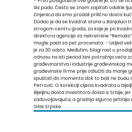
- Prvo polugodište ove godine je, što se ti
da pada. Često se znam zapitati odakle ljud
činjenica da smo prodali prilično dosta ku
Dodao je da se kvadrat stana u Banjaluci 
strogom centru grada, za koje je po kvadra
direktora agencije za nekretnine “Remaks”
mogle pasti za pet procenata. - Usljed vel
je za 30 odsto. Međutim, blagi rast u proda
odnosu na isti period lani potražnja veća z
građevinarstva i industrije građevinskog ma
građevinske firme prije odlučiti da manje g
spuštati do momenta dok to baš ne budu mora
Petrović. O korekciji cijena kvadrata u bijel
Bijeljinu dosta investitora dolazi iz Srbije,
zadovoljavajuća, a gradnja sigurno jeftinija 
Glas Srpske