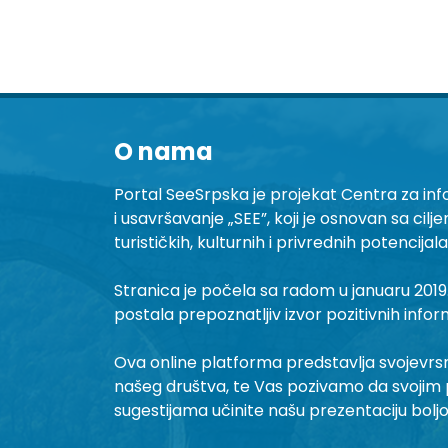
O nama
Portal SeeSrpska je projekat Centra za inf
i usavršavanje „SEE”, koji je osnovan sa cilj
turističkih, kulturnih i privrednih potencijal
Stranica je počela sa radom u januaru 2019.
postala prepoznatljiv izvor pozitivnih infor
Ova online platforma predstavlja svojevrsni 
našeg društva, te Vas pozivamo da svojim 
sugestijama učinite našu prezentaciju bolj