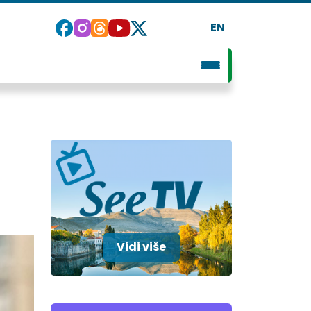
EN
Vidi više