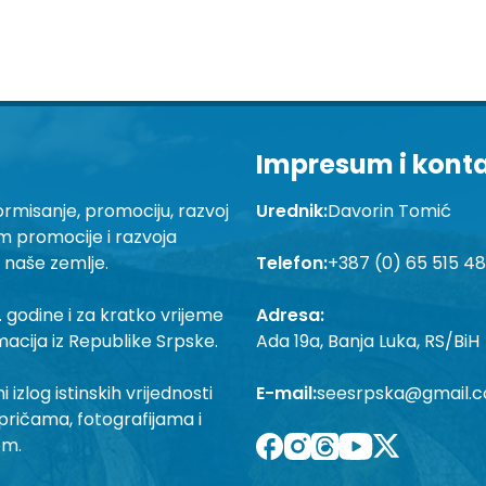
Impresum i kont
ormisanje, promociju, razvoj
Urednik:
Davorin Tomić
em promocije i razvoja
a naše zemlje.
Telefon:
+387 (0) 65 515 4
 godine i za kratko vrijeme
Adresa:
macija iz Republike Srpske.
Ada 19a, Banja Luka, RS/BiH
izlog istinskih vrijednosti
E-mail:
seesrpska@gmail.
pričama, fotografijama i
om.