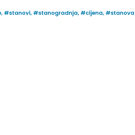
e,
#stanovi,
#stanogradnja,
#cijena,
#stanova