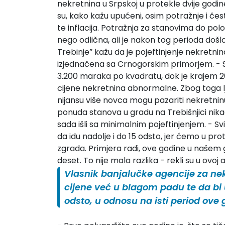
nekretnina u Srpskoj u protekle dvije godine
su, kako kažu upućeni, osim potražnje i čes
te inflacija. Potražnja za stanovima do polov
nego odlična, ali je nakon tog perioda došl
Trebinje” kažu da je pojeftinjenje nekretn
izjednačena sa Crnogorskim primorjem. - S
3.200 maraka po kvadratu, dok je krajem 20
cijene nekretnina abnormalne. Zbog toga lju
nijansu više novca mogu pazariti nekretninu
ponuda stanova u gradu na Trebišnjici nikad 
sada išli sa minimalnim pojeftinjenjem. - Sv
da idu nadolje i do 15 odsto, jer ćemo u pro
zgrada. Primjera radi, ove godine u našem g
deset. To nije mala razlika - rekli su u ovoj a
Vlasnik banjalučke agencije za nek
cijene već u blagom padu te da bi u
odsto, u odnosu na isti period ove 