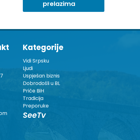
prelazima
akt
Kategorije
Vidi Srpsku
Ljudi
87
Uspješan biznis
Dobrodošli u BL
Priče BiH
Tradicija
Preporuke
com
SeeTv