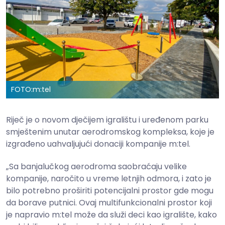
FOTO:
m:tel
Riječ je o novom dječijem igralištu i uređenom parku
smještenim unutar aerodromskog kompleksa, koje je
izgrađeno uahvaljujući donaciji kompanije m:tel.
„Sa banjalučkog aerodroma saobraćaju velike
kompanije, naročito u vreme letnjih odmora, i zato je
bilo potrebno proširiti potencijalni prostor gde mogu
da borave putnici. Ovaj multifunkcionalni prostor koji
je napravio m:tel može da služi deci kao igralište, kako