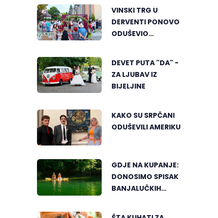
VINSKI TRG U
DERVENTI PONOVO
ODUŠEVIO
POSJETIOCE
DEVET PUTA "DA" -
ZA LJUBAV IZ
BIJELJINE
KAKO SU SRPČANI
ODUŠEVILI AMERIKU
GDJE NA KUPANJE:
DONOSIMO SPISAK
BANJALUČKIH
MJESTA ZA
OSVJEŽENJE
ŠTA KUHATI ZA