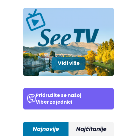
Vidi više
Pridružite se našoj
Viber zajednici
Najnovije
Najčitanije