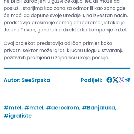
ne bi bili zarobljeni u gužvi čekajući let, ali može da
posluži i starijima kao zona za odmor ili kao zona gde
će moći da dopune svoje uređaje. I, na izvestan način,
predstavlja proširenje samog aerodroma“, istakla je
Jelena Trivan, generalna direktorka kompanije m:tel.
Ovaj projekat predstavlja odličan primjer kako
privatni sektor može igrati ključnu ulogu u stvaranju
pozitivnih promjena u zajednici u kojoj posluje.
Autor:
SeeSrpska
Podijeli:
#mtel,
#m:tel,
#aerodrom,
#Banjaluka,
#igralište