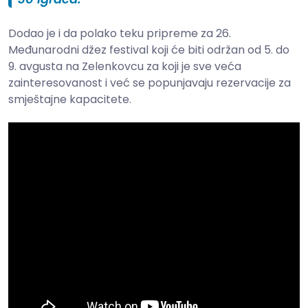
Dodao je i da polako teku pripreme za 26.
Međunarodni džez festival koji će biti održan od 5. do
9. avgusta na Zelenkovcu za koji je sve veća
zainteresovanost i već se popunjavaju rezervacije za
smještajne kapacitete.