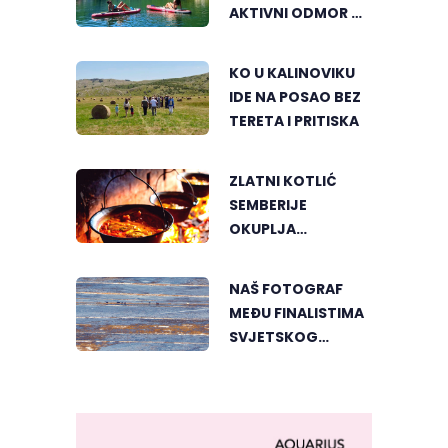
AKTIVNI ODMOR U
SRCU VIŠEGRADA
KO U KALINOVIKU
IDE NA POSAO BEZ
TERETA I PRITISKA
ZLATNI KOTLIĆ
SEMBERIJE
OKUPLJA
LJUBITELJE
RIBLJEG PAPRIKAŠA
NAŠ FOTOGRAF
U DVOROVIMA
MEĐU FINALISTIMA
SVJETSKOG
"GREENSTORM
PHOTOGRAPHY"
FESTIVALA U
MONGOLIJI