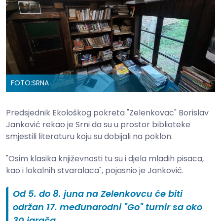
FOTO:
SRNA
Predsjednik Ekološkog pokreta "Zelenkovac" Borislav
Janković rekao je Srni da su u prostor biblioteke
smjestili literaturu koju su dobijali na poklon.
"Osim klasika književnosti tu su i djela mladih pisaca,
kao i lokalnih stvaralaca", pojasnio je Janković.
Od 5. do 8. juna na Zelenkovcu će biti
održan 17. međunarodni "Go" turnir sa oko
30 igrača.