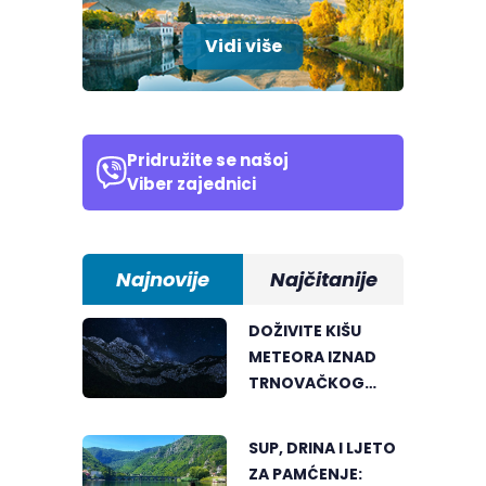
Vidi više
Pridružite se našoj
Viber zajednici
Najnovije
Najčitanije
DOŽIVITE KIŠU
METEORA IZNAD
TRNOVAČKOG
JEZERA
SUP, DRINA I LJETO
ZA PAMĆENJE: