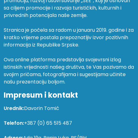
promociju, razvoj i usavršavanje „SEE”, koji je osnovan
sa ciljem promocije i razvoja turističkih, kulturnih i
privrednih potencijala naše zemlje.
Stranica je počela sa radom u januaru 2019. godine i za
kratko vrijeme postala prepoznatljiv izvor pozitivnih
informacija iz Republike Srpske.
Ova online platforma predstavlja svojevrsni izlog
istinskih vrijednosti našeg društva, te Vas pozivamo da
svojim pričama, fotografijama i sugestijama učinite
našu prezentaciju boljom.
Impresum i kontakt
Urednik:
Davorin Tomić
Telefon:
+387 (0) 65 515 487
Adresa:
Ada 19a, Banja Luka, RS/BiH