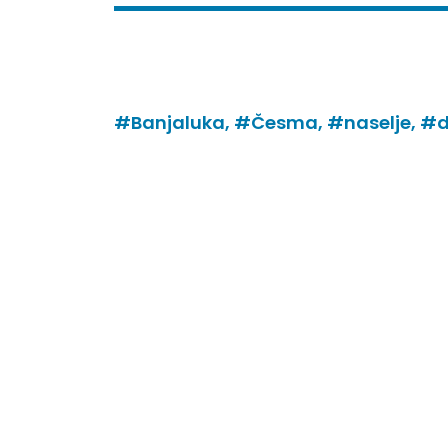
#Banjaluka,
#Česma,
#naselje,
#dj