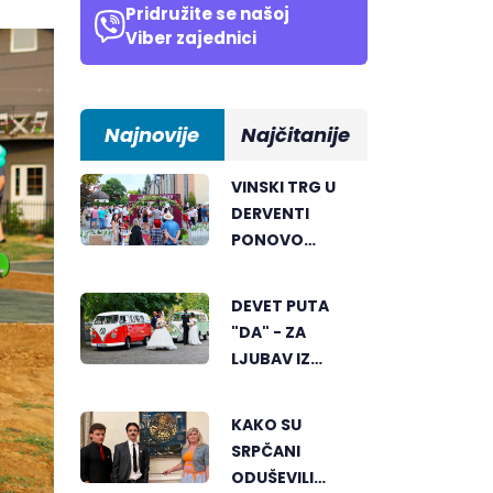
Pridružite se našoj
Viber zajednici
Najnovije
Najčitanije
VINSKI TRG U
DERVENTI
PONOVO
ODUŠEVIO
POSJETIOCE
DEVET PUTA
"DA" - ZA
LJUBAV IZ
BIJELJINE
KAKO SU
SRPČANI
ODUŠEVILI