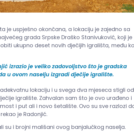
šta je uspješno okončana, a lokaciju je zajedno sa
ajvećeg grada Srpske Draško Stanivuković, koji je
biti ukupno deset novih dječijih igrališta, među k
 izrazio je veliko zadovoljstvo što je gradska
da u ovom naselju izgradi dječije igralište.
dekvatnu lokaciju i u svega dva mjeseca stigli od
 dječije igralište. Zahvalan sam što je ovo urađeno i
ost i put ali i novo šetalište. Ovo su sve razlozi d
 rekao je Radonjić.
i su i brojni mališani ovog banjalučkog naselja.