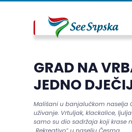
GRAD NA VRB
JEDNO DJEČIJ
Mališani u banjalučkom naselja Če
uživanje. Vrtuljak, klackalice, lju
samo su dio sadržaja koji krase 
„Rekreativo“ u naselju Česma.