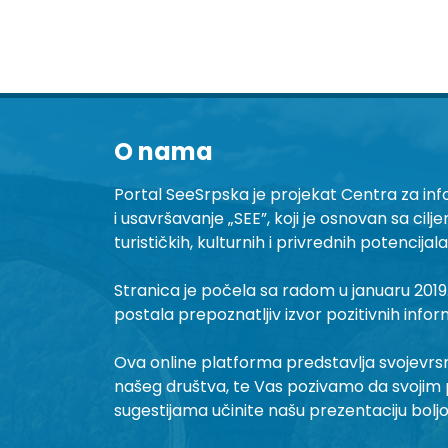
O nama
Portal SeeSrpska je projekat Centra za inf
i usavršavanje „SEE”, koji je osnovan sa cilj
turističkih, kulturnih i privrednih potencijal
Stranica je počela sa radom u januaru 2019.
postala prepoznatljiv izvor pozitivnih infor
Ova online platforma predstavlja svojevrsni 
našeg društva, te Vas pozivamo da svojim 
sugestijama učinite našu prezentaciju bolj