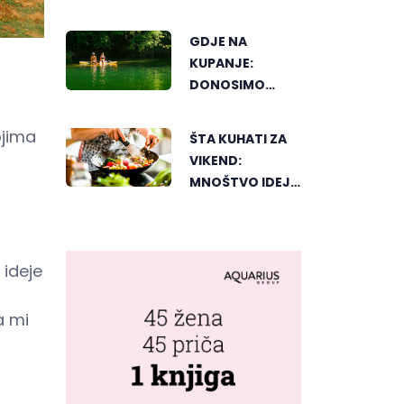
AMERIKU
GDJE NA
KUPANJE:
DONOSIMO
SPISAK
BANJALUČKIH
ojima
ŠTA KUHATI ZA
MJESTA ZA
VIKEND:
OSVJEŽENJE
MNOŠTVO IDEJA
TEKOM LJETNIH
ZA UKUSAN
VRUĆINA
PORODIČNI
RUČAK
 ideje
a mi