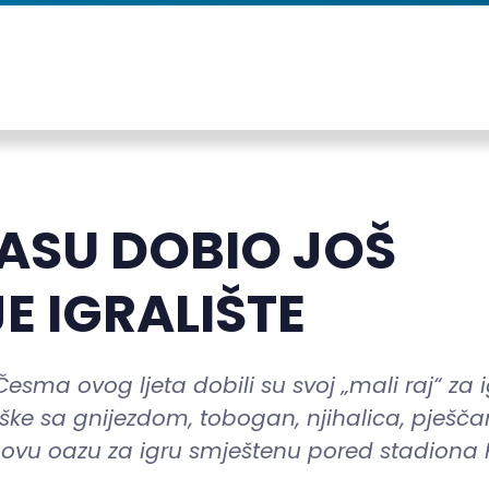
ASU DOBIO JOŠ
E IGRALIŠTE
sma ovog ljeta dobili su svoj „mali raj“ za i
ljaške sa gnijezdom, tobogan, njihalica, pješča
novu oazu za igru smještenu pored stadiona 