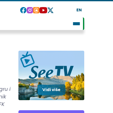
EN
gru i
Vidi više
nik
FK