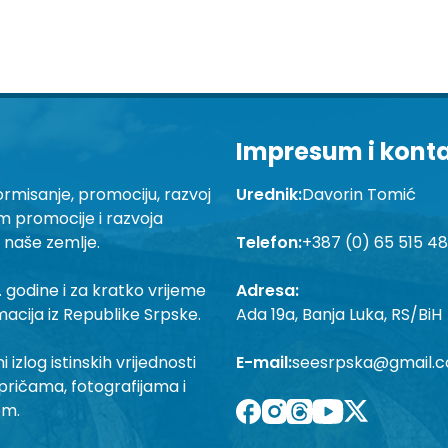
Impresum i kont
ormisanje, promociju, razvoj
Urednik:
Davorin Tomić
em promocije i razvoja
a naše zemlje.
Telefon:
+387 (0) 65 515 4
 godine i za kratko vrijeme
Adresa:
macija iz Republike Srpske.
Ada 19a, Banja Luka, RS/BiH
izlog istinskih vrijednosti
E-mail:
seesrpska@gmail.
pričama, fotografijama i
om.