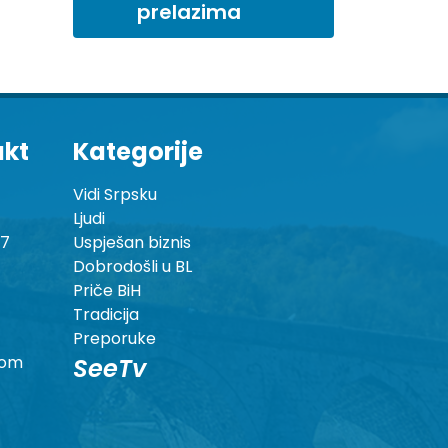
prelazima
akt
Kategorije
Vidi Srpsku
Ljudi
87
Uspješan biznis
Dobrodošli u BL
Priče BiH
Tradicija
Preporuke
com
SeeTv