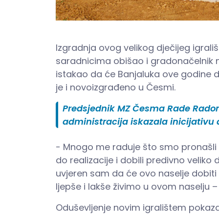
Izgradnja ovog velikog dječijeg igrali
saradnicima obišao i gradonačelnik n
istakao da će Banjaluka ove godine do
je i novoizgrađeno u Česmi.
Predsjednik MZ Česma Rade Radonjić
administracija iskazala inicijativu 
- Mnogo me raduje što smo pronašli a
do realizacije i dobili predivno veliko
uvjeren sam da će ovo naselje dobiti m
ljepše i lakše živimo u ovom naselju –
Oduševljenje novim igralištem pokazal